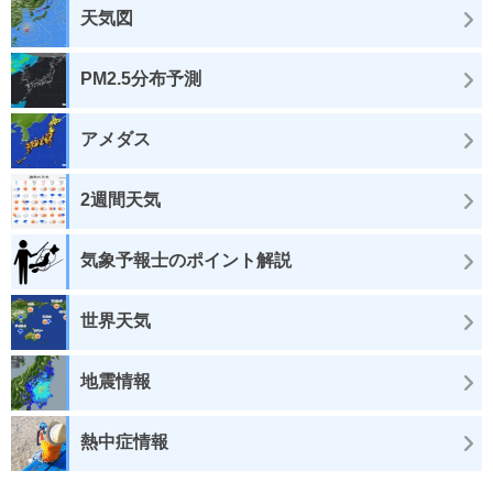
天気図
PM2.5分布予測
アメダス
2週間天気
気象予報士のポイント解説
世界天気
地震情報
熱中症情報