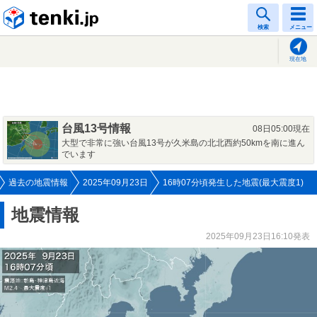
tenki.jp
検索
メニュー
現在地
台風13号情報
08日05:00現在
大型で非常に強い台風13号が久米島の北北西約50kmを南に進ん
でいます
過去の地震情報
2025年09月23日
16時07分頃発生した地震(最大震度1)
地震情報
2025年09月23日16:10発表