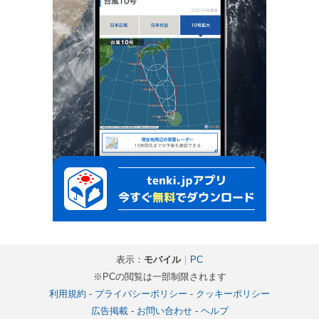
表示：
モバイル
｜
PC
※PCの閲覧は一部制限されます
利用規約
-
プライバシーポリシー
-
クッキーポリシー
広告掲載
-
お問い合わせ
-
ヘルプ