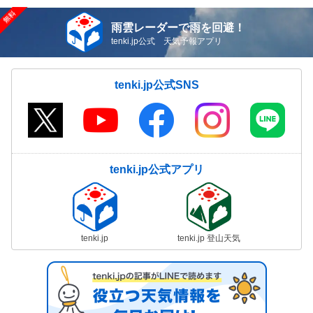
雨雲レーダーで雨を回避！
tenki.jp公式 天気予報アプリ
tenki.jp公式SNS
tenki.jp公式アプリ
tenki.jp
tenki.jp 登山天気