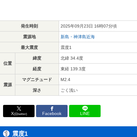
発生時刻
2025年09月23日 16時07分頃
震源地
新島・神津島近海
最大震度
震度1
緯度
北緯 34.4度
位置
経度
東経 139.3度
マグニチュード
M2.4
震源
深さ
ごく浅い
X
Facebook
LINE
(旧twitter)
震度1