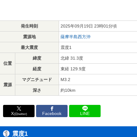
発生時刻
2025年09月19日 23時01分頃
震源地
薩摩半島西方沖
最大震度
震度1
緯度
北緯 31.3度
位置
経度
東経 129.9度
マグニチュード
M3.2
震源
深さ
約10km
X
Facebook
LINE
(旧twitter)
震度1