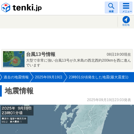
tenki.jp
検索
メニュー
現在地
台風13号情報
08日19:00現在
大型で非常に強い台風13号が久米島の西北西約200kmを西に進ん
でいます
過去の地震情報
2025年09月19日
23時01分頃発生した地震(最大震度1)
地震情報
2025年09月19日23:03発表