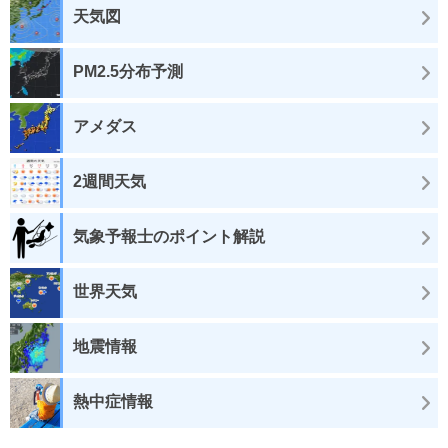
天気図
PM2.5分布予測
アメダス
2週間天気
気象予報士のポイント解説
世界天気
地震情報
熱中症情報