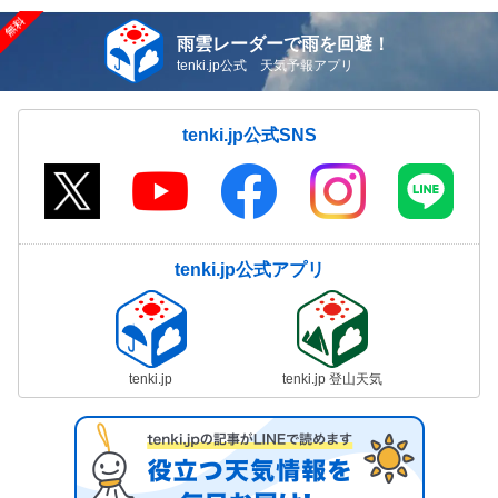
雨雲レーダーで雨を回避！
tenki.jp公式 天気予報アプリ
tenki.jp公式SNS
tenki.jp公式アプリ
tenki.jp
tenki.jp 登山天気