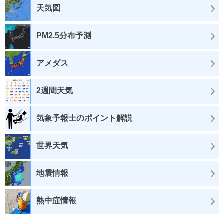
天気図
PM2.5分布予測
アメダス
2週間天気
気象予報士のポイント解説
世界天気
地震情報
熱中症情報