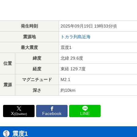
発生時刻
2025年09月19日 19時33分頃
震源地
トカラ列島近海
最大震度
震度1
緯度
北緯 29.6度
位置
経度
東経 129.7度
マグニチュード
M2.1
震源
深さ
約10km
X
Facebook
LINE
(旧twitter)
震度1