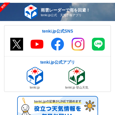
雨雲レーダーで雨を回避！
tenki.jp公式 天気予報アプリ
tenki.jp公式SNS
tenki.jp公式アプリ
tenki.jp
tenki.jp 登山天気