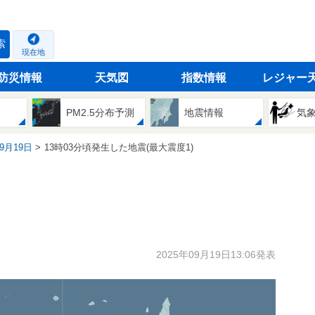
索
現在地
防災情報
天気図
指数情報
レジャー
PM2.5分布予測
地震情報
気
09月19日
13時03分頃発生した地震(最大震度1)
2025年09月19日13:06発表