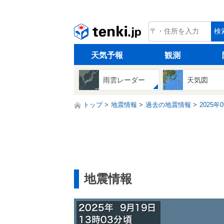
tenki.jp
検
天気予報
観測
雨雲レーダー
天気図
トップ
地震情報
過去の地震情報
2025年
地震情報