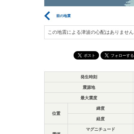
前の地震
この地震による津波の心配はありません
発生時刻
震源地
最大震度
緯度
位置
経度
マグニチュード