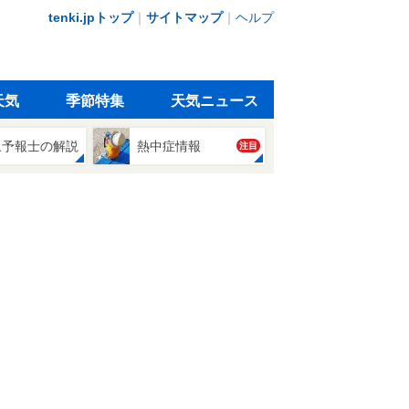
tenki.jpトップ
｜
サイトマップ
｜
ヘルプ
天気
季節特集
天気ニュース
象予報士の解説
熱中症情報
注目