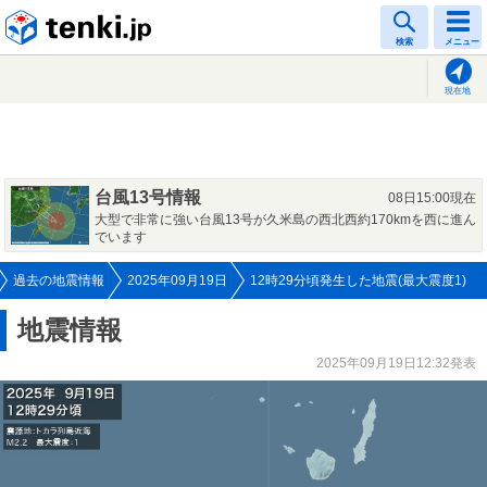
tenki.jp
検索
メニュー
現在地
台風13号情報
08日15:00現在
大型で非常に強い台風13号が久米島の西北西約170kmを西に進ん
でいます
過去の地震情報
2025年09月19日
12時29分頃発生した地震(最大震度1)
地震情報
2025年09月19日12:32発表