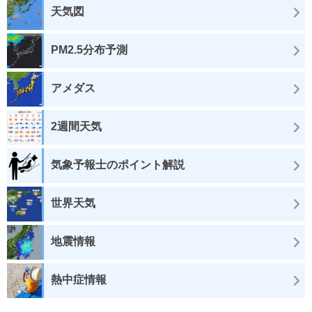
天気図
PM2.5分布予測
アメダス
2週間天気
気象予報士のポイント解説
世界天気
地震情報
熱中症情報