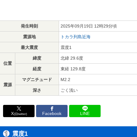
発生時刻
2025年09月19日 12時29分頃
震源地
トカラ列島近海
最大震度
震度1
緯度
北緯 29.6度
位置
経度
東経 129.8度
マグニチュード
M2.2
震源
深さ
ごく浅い
X
Facebook
LINE
(旧twitter)
震度1