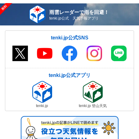
雨雲レーダーで雨を回避！
tenki.jp公式 天気予報アプリ
tenki.jp公式SNS
tenki.jp公式アプリ
tenki.jp
tenki.jp 登山天気