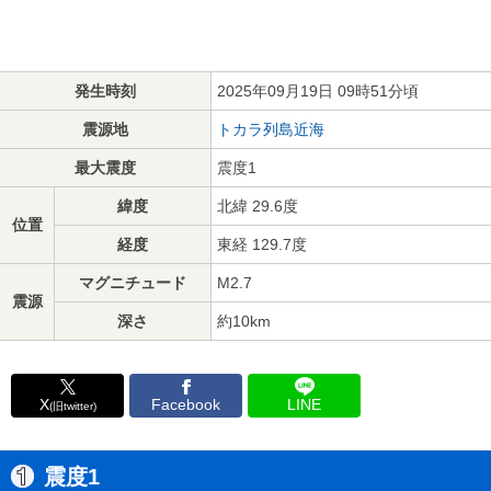
発生時刻
2025年09月19日 09時51分頃
震源地
トカラ列島近海
最大震度
震度1
緯度
北緯 29.6度
位置
経度
東経 129.7度
マグニチュード
M2.7
震源
深さ
約10km
X
Facebook
LINE
(旧twitter)
震度1