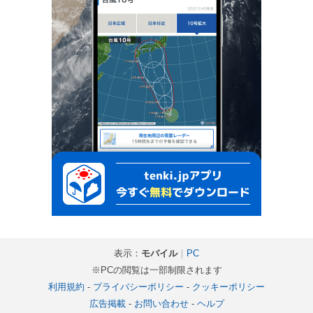
表示：
モバイル
｜
PC
※PCの閲覧は一部制限されます
利用規約
-
プライバシーポリシー
-
クッキーポリシー
広告掲載
-
お問い合わせ
-
ヘルプ