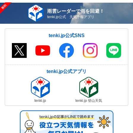
雨雲レーダーで雨を回避！
tenki.jp公式 天気予報アプリ
tenki.jp公式SNS
tenki.jp公式アプリ
tenki.jp
tenki.jp 登山天気