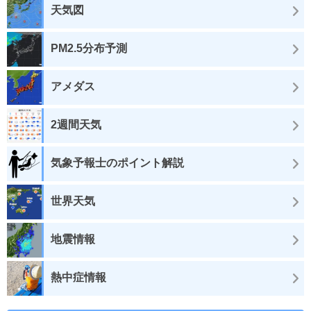
天気図
PM2.5分布予測
アメダス
2週間天気
気象予報士のポイント解説
世界天気
地震情報
熱中症情報