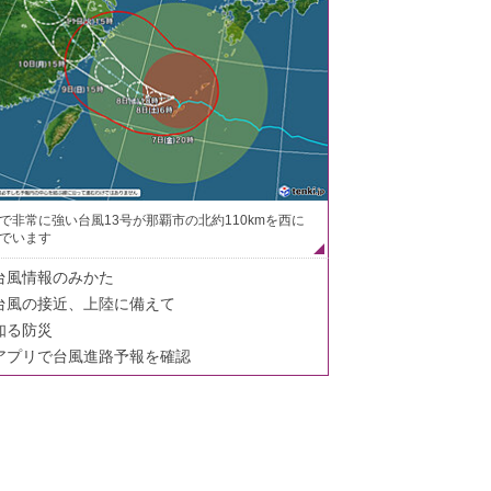
で非常に強い台風13号が那覇市の北約110kmを西に
でいます
台風情報のみかた
台風の接近、上陸に備えて
知る防災
アプリで台風進路予報を確認