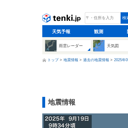
tenki.jp
検
天気予報
観測
雨雲レーダー
天気図
トップ
地震情報
過去の地震情報
2025年
地震情報