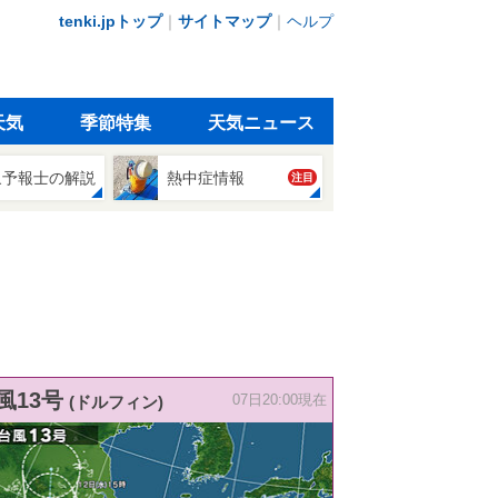
tenki.jpトップ
｜
サイトマップ
｜
ヘルプ
天気
季節特集
天気ニュース
象予報士の解説
熱中症情報
注目
風13号
(ドルフィン)
07日20:00現在