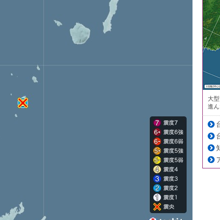
大型
進ん