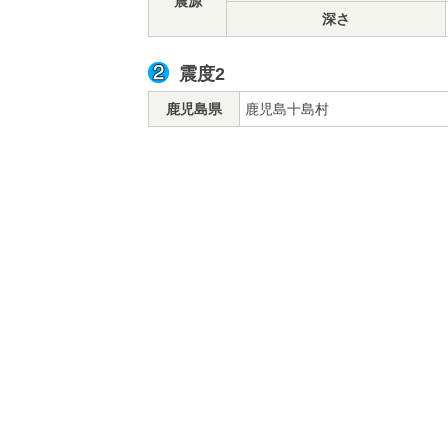
震源
深さ
震度2
鹿児島県
鹿児島十島村