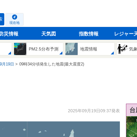
索
現在地
防災情報
天気図
指数情報
レジャー
PM2.5分布予測
地震情報
気
09月19日
09時34分頃発生した地震(最大震度2)
台
2025年09月19日09:37発表