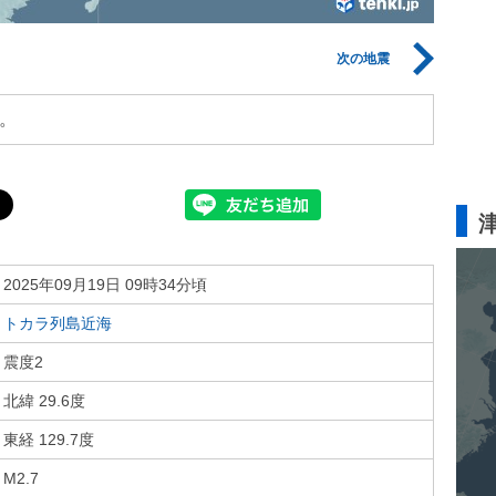
次の地震
。
2025年09月19日 09時34分頃
トカラ列島近海
震度2
北緯 29.6度
東経 129.7度
M2.7