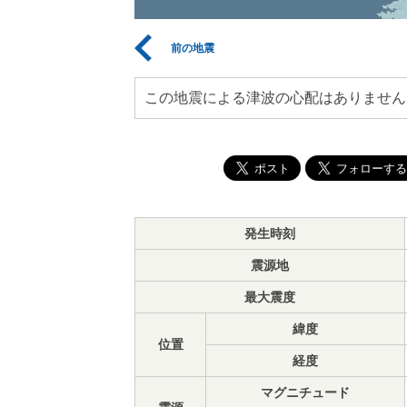
前の地震
この地震による津波の心配はありません
発生時刻
震源地
最大震度
緯度
位置
経度
マグニチュード