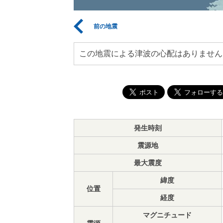
前の地震
この地震による津波の心配はありません
発生時刻
震源地
最大震度
緯度
位置
経度
マグニチュード