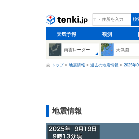
tenki.jp
検
天気予報
観測
雨雲レーダー
天気図
トップ
地震情報
過去の地震情報
2025年
地震情報