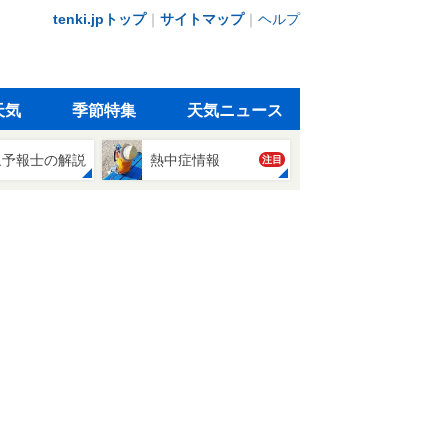
tenki.jpトップ
｜
サイトマップ
｜
ヘルプ
天気
季節特集
天気ニュース
象予報士の解説
熱中症情報
注目