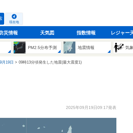
索
現在地
防災情報
天気図
指数情報
レジャー
PM2.5分布予測
地震情報
気
09月19日
09時13分頃発生した地震(最大震度1)
2025年09月19日09:17発表