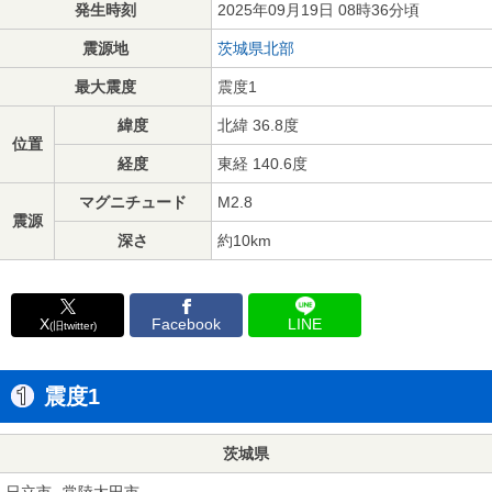
発生時刻
2025年09月19日 08時36分頃
震源地
茨城県北部
最大震度
震度1
緯度
北緯 36.8度
位置
経度
東経 140.6度
マグニチュード
M2.8
震源
深さ
約10km
X
Facebook
LINE
(旧twitter)
震度1
茨城県
日立市
常陸太田市