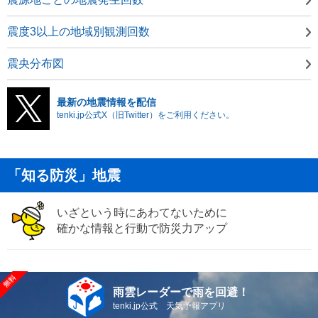
震度3以上の地域別観測回数
震央分布図
最新の地震情報を配信
tenki.jp公式X（旧Twitter）をご利用ください。
「知る防災」地震
いざという時にあわてないために
確かな情報と行動で防災力アップ
雨雲レーダーで雨を回避！
tenki.jp公式 天気予報アプリ