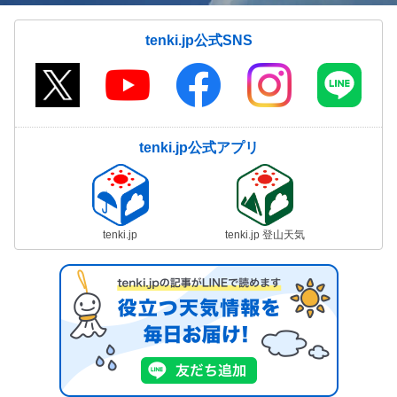
tenki.jp公式SNS
tenki.jp公式アプリ
tenki.jp
tenki.jp 登山天気