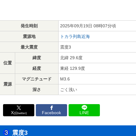
発生時刻
2025年09月19日 08時07分頃
震源地
トカラ列島近海
最大震度
震度3
緯度
北緯 29.6度
位置
経度
東経 129.9度
マグニチュード
M3.6
震源
深さ
ごく浅い
X
Facebook
LINE
(旧twitter)
震度3