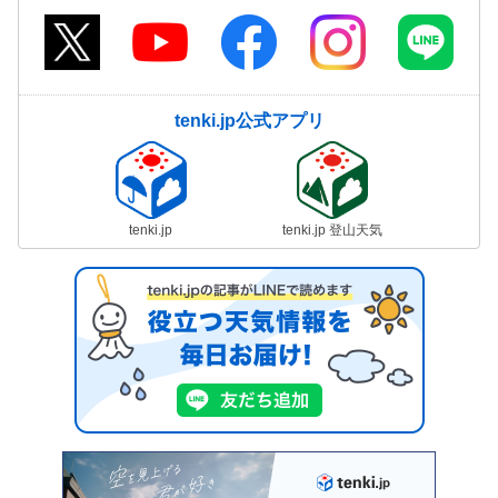
tenki.jp公式アプリ
tenki.jp
tenki.jp 登山天気