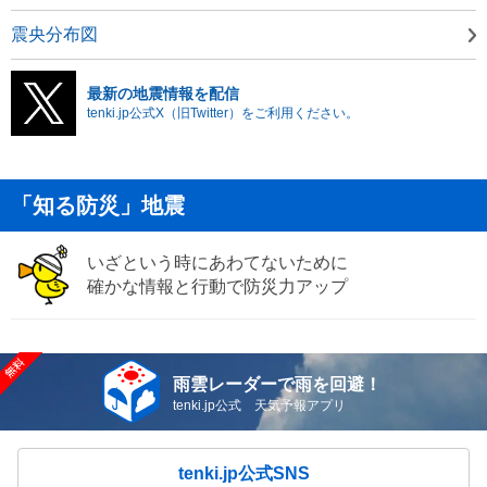
震央分布図
最新の地震情報を配信
tenki.jp公式X（旧Twitter）をご利用ください。
「知る防災」地震
いざという時にあわてないために
確かな情報と行動で防災力アップ
雨雲レーダーで雨を回避！
tenki.jp公式 天気予報アプリ
tenki.jp公式SNS