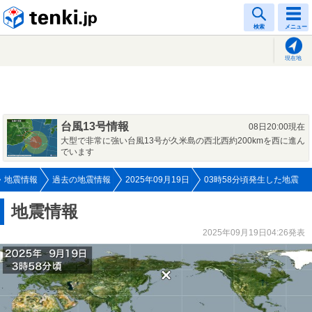
tenki.jp
検索
メニュー
現在地
台風13号情報
08日20:00現在
大型で非常に強い台風13号が久米島の西北西約200kmを西に進ん
でいます
地震情報
過去の地震情報
2025年09月19日
03時58分頃発生した地震
地震情報
2025年09月19日04:26発表