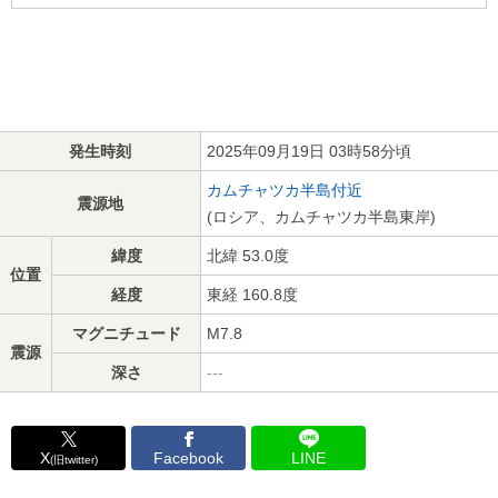
発生時刻
2025年09月19日 03時58分頃
カムチャツカ半島付近
震源地
(ロシア、カムチャツカ半島東岸)
緯度
北緯 53.0度
位置
経度
東経 160.8度
マグニチュード
M7.8
震源
深さ
---
X
Facebook
LINE
(旧twitter)