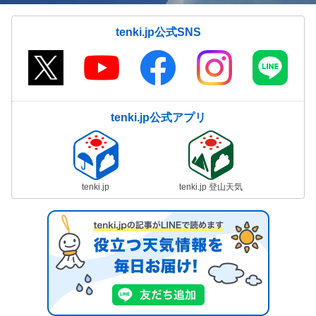
tenki.jp公式SNS
tenki.jp公式アプリ
tenki.jp
tenki.jp 登山天気