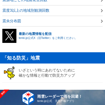
震度3以上の地域別観測回数
震央分布図
最新の地震情報を配信
tenki.jp公式X（旧Twitter）をご利用ください。
「知る防災」地震
いざという時にあわてないために
確かな情報と行動で防災力アップ
雨雲レーダーで雨を回避！
tenki.jp公式 天気予報アプリ