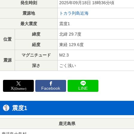
発生時刻
2025年09月18日 18時36分頃
震源地
トカラ列島近海
最大震度
震度1
緯度
北緯 29.7度
位置
経度
東経 129.6度
マグニチュード
M2.3
震源
深さ
ごく浅い
X
Facebook
LINE
(旧twitter)
震度1
鹿児島県
鹿児島十島村