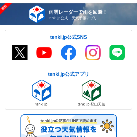
雨雲レーダーで雨を回避！
tenki.jp公式 天気予報アプリ
tenki.jp公式SNS
tenki.jp公式アプリ
tenki.jp
tenki.jp 登山天気