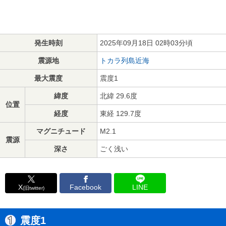
発生時刻
2025年09月18日 02時03分頃
震源地
トカラ列島近海
最大震度
震度1
緯度
北緯 29.6度
位置
経度
東経 129.7度
マグニチュード
M2.1
震源
深さ
ごく浅い
X
Facebook
LINE
(旧twitter)
震度1