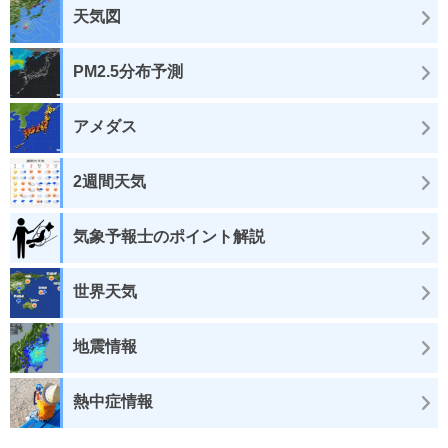
天気図
PM2.5分布予測
アメダス
2週間天気
気象予報士のポイント解説
世界天気
地震情報
熱中症情報