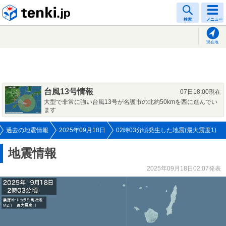
tenki.jp
検索
メニュー
現在地
台風13号情報
07日18:00現在
大型で非常に強い台風13号が名護市の北約50kmを西に進んでい
ます
過去の地震情報
2025年09月18日
02時03分頃発生した地震(最大震度1)
地震情報
2025年09月18日02:07発表