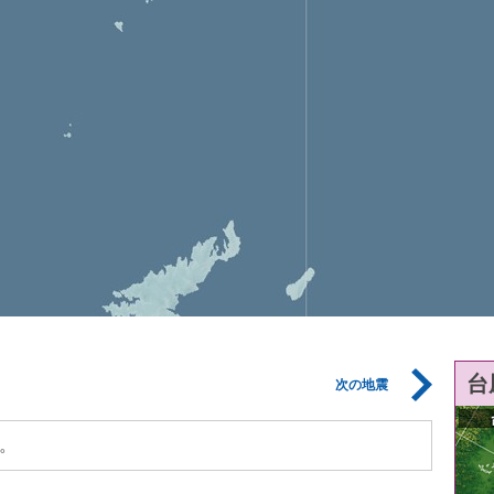
台
次の地震
。