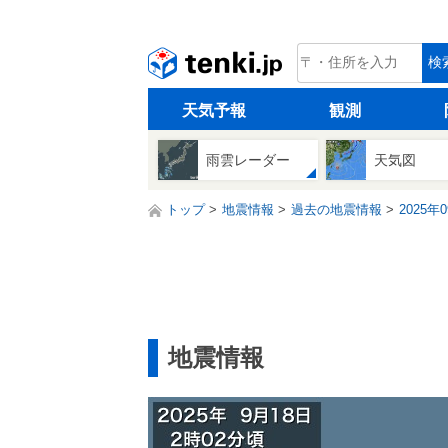
tenki.jp
検
天気予報
観測
雨雲レーダー
天気図
トップ
地震情報
過去の地震情報
2025年
地震情報