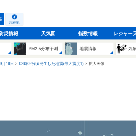
索
現在地
防災情報
天気図
指数情報
レジャー
PM2.5分布予測
地震情報
気
09月18日
02時02分頃発生した地震(最大震度1)
拡大画像