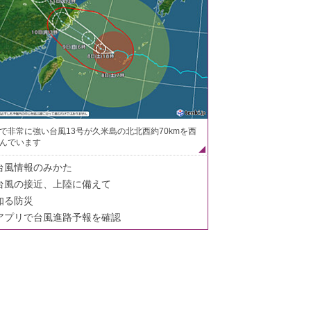
で非常に強い台風13号が久米島の北北西約70kmを西
んでいます
台風情報のみかた
台風の接近、上陸に備えて
知る防災
アプリで台風進路予報を確認