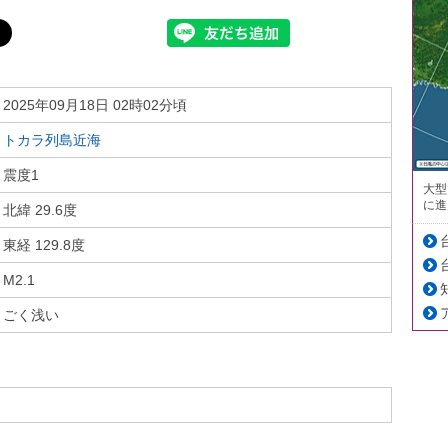
2025年09月18日 02時02分頃
トカラ列島近海
震度1
大型
に進
北緯 29.6度
東経 129.8度
M2.1
ごく浅い