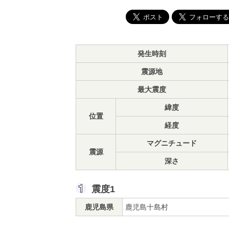
発生時刻
震源地
最大震度
緯度
位置
経度
マグニチュード
震源
深さ
震度1
鹿児島県
鹿児島十島村