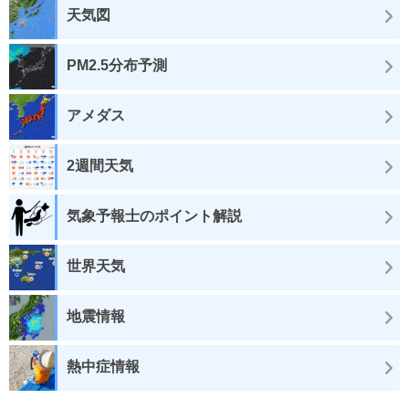
天気図
PM2.5分布予測
アメダス
2週間天気
気象予報士のポイント解説
世界天気
地震情報
熱中症情報