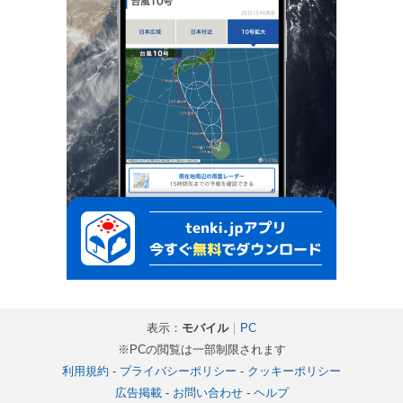
表示：
モバイル
｜
PC
※PCの閲覧は一部制限されます
利用規約
-
プライバシーポリシー
-
クッキーポリシー
広告掲載
-
お問い合わせ
-
ヘルプ