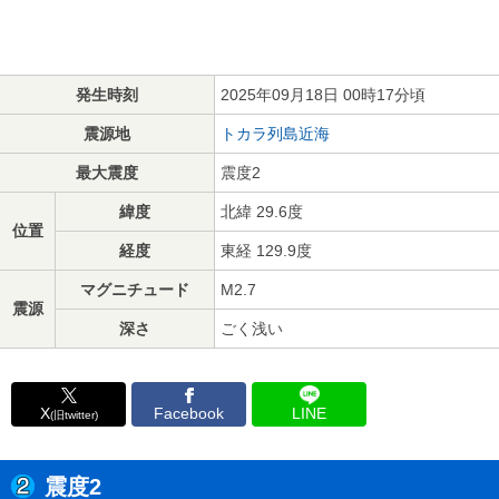
発生時刻
2025年09月18日 00時17分頃
震源地
トカラ列島近海
最大震度
震度2
緯度
北緯 29.6度
位置
経度
東経 129.9度
マグニチュード
M2.7
震源
深さ
ごく浅い
X
Facebook
LINE
(旧twitter)
震度2