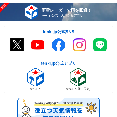
雨雲レーダーで雨を回避！
tenki.jp公式 天気予報アプリ
tenki.jp公式SNS
tenki.jp公式アプリ
tenki.jp
tenki.jp 登山天気