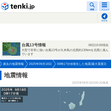
tenki.jp
検索
メニュー
現在地
台風13号情報
08日10:00現在
大型で非常に強い台風13号が久米島の北西約130kmを北西に進ん
でいます
過去の地震情報
2025年09月18日
00時17分頃発生した地震(最大震度2)
地震情報
2025年09月18日00:20発表