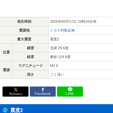
発生時刻
2025年09月17日 22時16分頃
震源地
トカラ列島近海
最大震度
震度2
緯度
北緯 29.6度
位置
経度
東経 129.8度
マグニチュード
M2.6
震源
深さ
ごく浅い
X
Facebook
LINE
(旧twitter)
震度2