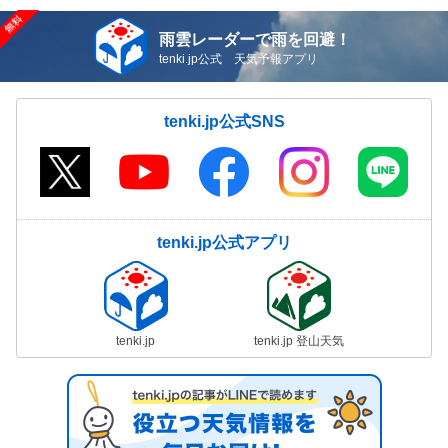
雨雲レーダーで雨を回避！
tenki.jp公式 天気予報アプリ
tenki.jp公式SNS
tenki.jp公式アプリ
tenki.jp
tenki.jp 登山天気