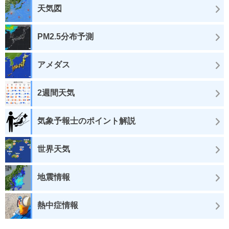
天気図
PM2.5分布予測
アメダス
2週間天気
気象予報士のポイント解説
世界天気
地震情報
熱中症情報