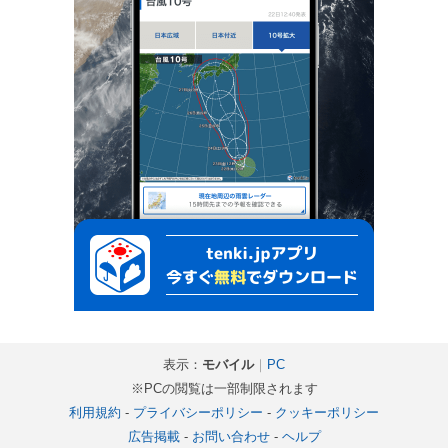
表示：
モバイル
｜
PC
※PCの閲覧は一部制限されます
利用規約
-
プライバシーポリシー
-
クッキーポリシー
広告掲載
-
お問い合わせ
-
ヘルプ