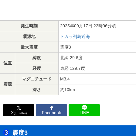
発生時刻
2025年09月17日 22時06分頃
震源地
トカラ列島近海
最大震度
震度3
緯度
北緯 29.6度
位置
経度
東経 129.7度
マグニチュード
M3.4
震源
深さ
約10km
X
Facebook
LINE
(旧twitter)
震度3