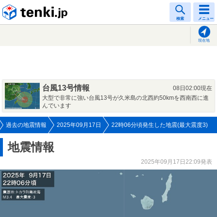
tenki.jp
検索
メニュー
現在地
台風13号情報
08日02:00現在
大型で非常に強い台風13号が久米島の北西約50kmを西南西に進
んでいます
過去の地震情報
2025年09月17日
22時06分頃発生した地震(最大震度3)
地震情報
2025年09月17日22:09発表