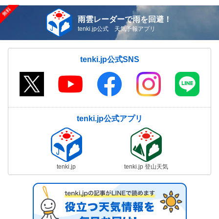
雨雲レーダーで雨を回避！
tenki.jp公式 天気予報アプリ
tenki.jp公式SNS
tenki.jp公式アプリ
tenki.jp
tenki.jp 登山天気