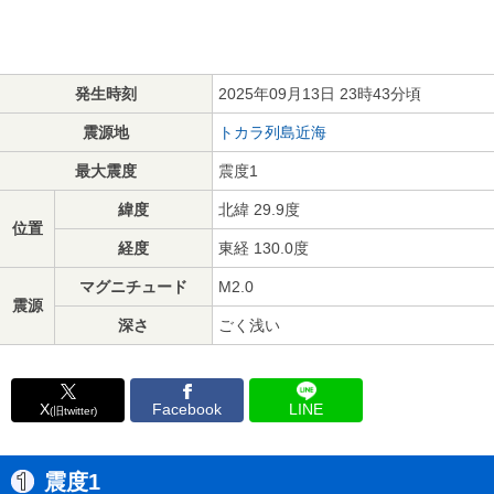
発生時刻
2025年09月13日 23時43分頃
震源地
トカラ列島近海
最大震度
震度1
緯度
北緯 29.9度
位置
経度
東経 130.0度
マグニチュード
M2.0
震源
深さ
ごく浅い
X
Facebook
LINE
(旧twitter)
震度1