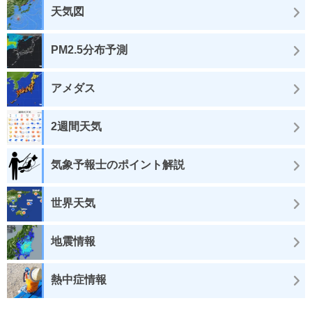
天気図
PM2.5分布予測
アメダス
2週間天気
気象予報士のポイント解説
世界天気
地震情報
熱中症情報