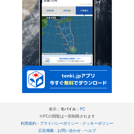
表示：
モバイル
｜
PC
※PCの閲覧は一部制限されます
利用規約
-
プライバシーポリシー
-
クッキーポリシー
広告掲載
-
お問い合わせ
-
ヘルプ