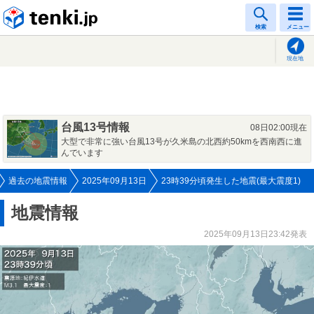
tenki.jp
検索
メニュー
現在地
台風13号情報
08日02:00現在
大型で非常に強い台風13号が久米島の北西約50kmを西南西に進
んでいます
過去の地震情報
2025年09月13日
23時39分頃発生した地震(最大震度1)
地震情報
2025年09月13日23:42発表