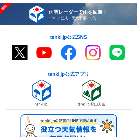
雨雲レーダーで雨を回避！
tenki.jp公式 天気予報アプリ
tenki.jp公式SNS
tenki.jp公式アプリ
tenki.jp
tenki.jp 登山天気