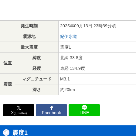
発生時刻
2025年09月13日 23時39分頃
震源地
紀伊水道
最大震度
震度1
緯度
北緯 33.8度
位置
経度
東経 134.9度
マグニチュード
M3.1
震源
深さ
約20km
X
Facebook
LINE
(旧twitter)
震度1