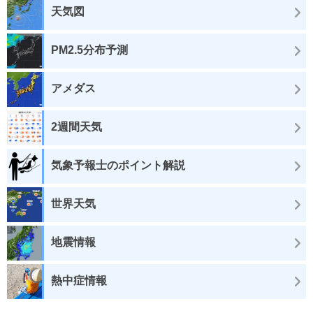
天気図
PM2.5分布予測
アメダス
2週間天気
気象予報士のポイント解説
世界天気
地震情報
熱中症情報