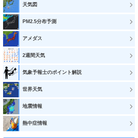
天気図
PM2.5分布予測
アメダス
2週間天気
気象予報士のポイント解説
世界天気
地震情報
熱中症情報