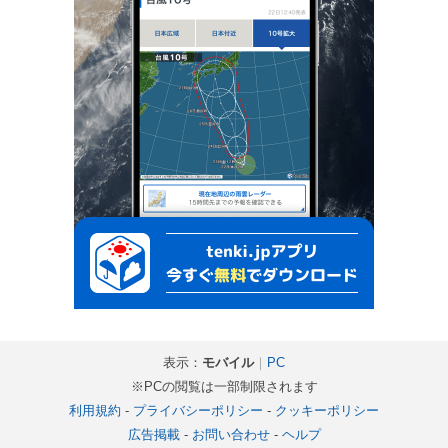
表示：
モバイル
｜
PC
※PCの閲覧は一部制限されます
利用規約
-
プライバシーポリシー
-
クッキーポリシー
広告掲載
-
お問い合わせ
-
ヘルプ