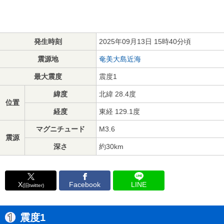
発生時刻
2025年09月13日 15時40分頃
震源地
奄美大島近海
最大震度
震度1
緯度
北緯 28.4度
位置
経度
東経 129.1度
マグニチュード
M3.6
震源
深さ
約30km
X
Facebook
LINE
(旧twitter)
震度1