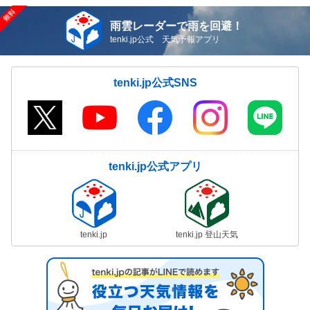
雨雲レーダーで雨を回避！
tenki.jp公式 天気予報アプリ
tenki.jp公式SNS
tenki.jp公式アプリ
tenki.jp
tenki.jp 登山天気