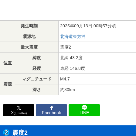
発生時刻
2025年09月13日 00時57分頃
震源地
北海道東方沖
最大震度
震度2
緯度
北緯 43.2度
位置
経度
東経 146.8度
マグニチュード
M4.7
震源
深さ
約30km
X
Facebook
LINE
(旧twitter)
震度2