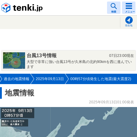
tenki.jp
検索
メニュー
現在地
台風13号情報
07日23:00現在
大型で非常に強い台風13号が久米島の北約90kmを西に進んでい
ます
過去の地震情報
2025年09月13日
00時57分頃発生した地震(最大震度2)
地震情報
2025年09月13日01:00発表