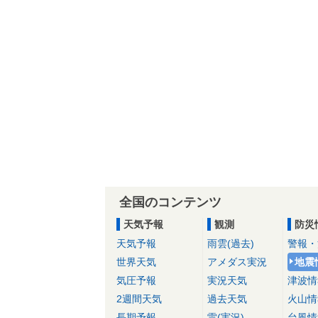
全国のコンテンツ
天気予報
観測
防災
天気予報
雨雲(過去)
警報・
世界天気
アメダス実況
地震
気圧予報
実況天気
津波情
2週間天気
過去天気
火山情
長期予報
雷(実況)
台風情