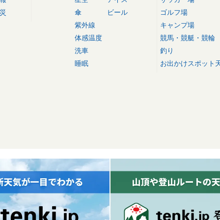
災
傘
ビール
ゴルフ場
紫外線
キャンプ場
体感温度
競馬・競艇・競輪
洗車
釣り
睡眠
お出かけスポット