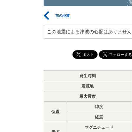
前の地震
この地震による津波の心配はありません
発生時刻
震源地
最大震度
緯度
位置
経度
マグニチュード