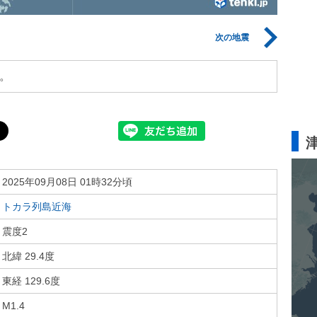
次の地震
。
2025年09月08日 01時32分頃
トカラ列島近海
震度2
北緯 29.4度
東経 129.6度
M1.4