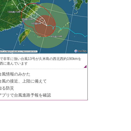
で非常に強い台風13号が久米島の西北西約190kmを
西に進んでいます
台風情報のみかた
台風の接近、上陸に備えて
知る防災
アプリで台風進路予報を確認