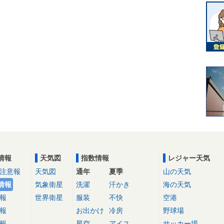
情報
天気図
指数情報
レジャー天気
注意報
天気図
通年
夏季
山の天気
情報
気象衛星
洗濯
汗かき
海の天気
報
世界衛星
服装
不快
空港
報
お出かけ
冷房
野球場
報
星空
アイス
サッカー場