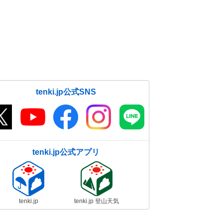
tenki.jp公式SNS
tenki.jp公式アプリ
tenki.jp
tenki.jp 登山天気