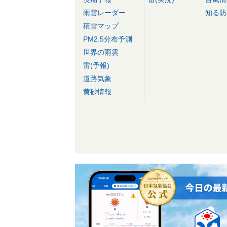
雨雲レーダー
知る防
積雪マップ
PM2.5分布予測
世界の雨雲
雷(予報)
道路気象
黄砂情報