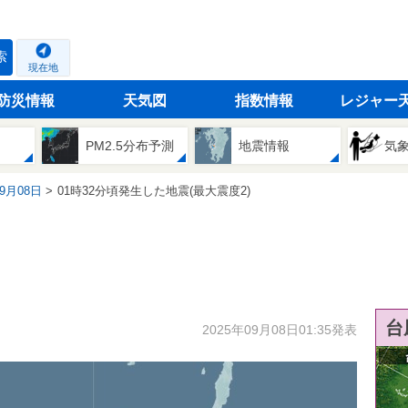
索
現在地
防災情報
天気図
指数情報
レジャー
PM2.5分布予測
地震情報
気
09月08日
01時32分頃発生した地震(最大震度2)
台
2025年09月08日01:35発表