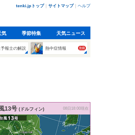
tenki.jpトップ
｜
サイトマップ
｜
ヘルプ
天気
季節特集
天気ニュース
象予報士の解説
熱中症情報
注目
風13号
(ドルフィン)
08日18:00現在