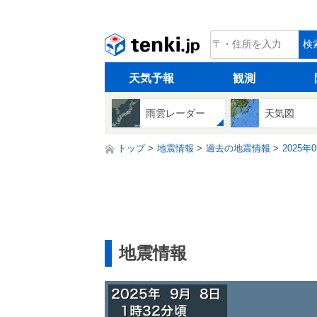
tenki.jp
検
天気予報
観測
雨雲レーダー
天気図
トップ
地震情報
過去の地震情報
2025年
地震情報