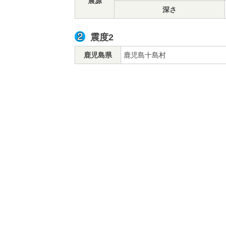
震源
深さ
震度2
鹿児島県
鹿児島十島村