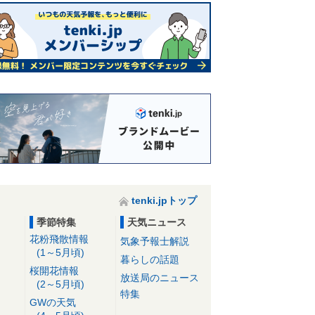
tenki.jpトップ
季節特集
天気ニュース
花粉飛散情報
気象予報士解説
(1～5月頃)
暮らしの話題
桜開花情報
放送局のニュース
(2～5月頃)
特集
GWの天気