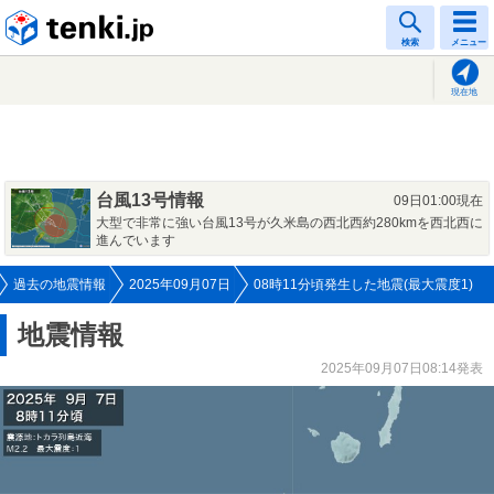
tenki.jp
検索
メニュー
現在地
台風13号情報
09日01:00現在
大型で非常に強い台風13号が久米島の西北西約280kmを西北西に
進んでいます
過去の地震情報
2025年09月07日
08時11分頃発生した地震(最大震度1)
地震情報
2025年09月07日08:14発表