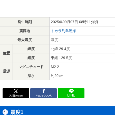
発生時刻
2025年09月07日 08時11分頃
震源地
トカラ列島近海
最大震度
震度1
緯度
北緯 29.4度
位置
経度
東経 129.5度
マグニチュード
M2.2
震源
深さ
約20km
X
Facebook
LINE
(旧twitter)
震度1