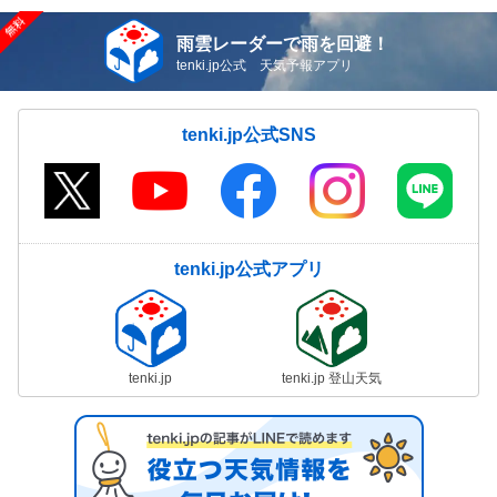
雨雲レーダーで雨を回避！
tenki.jp公式 天気予報アプリ
tenki.jp公式SNS
tenki.jp公式アプリ
tenki.jp
tenki.jp 登山天気