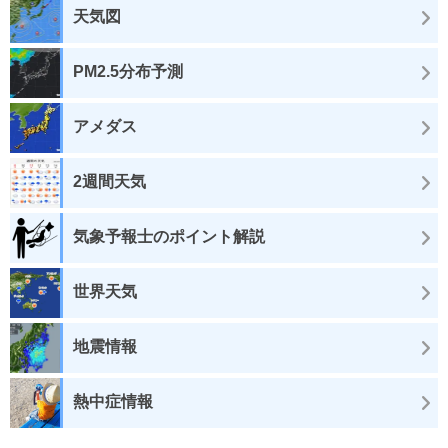
天気図
PM2.5分布予測
アメダス
2週間天気
気象予報士のポイント解説
世界天気
地震情報
熱中症情報