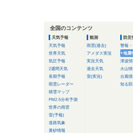
全国のコンテンツ
天気予報
観測
防災
天気予報
雨雲(過去)
警報・
世界天気
アメダス実況
地震
気圧予報
実況天気
津波情
2週間天気
過去天気
火山情
長期予報
雷(実況)
台風情
雨雲レーダー
知る防
積雪マップ
PM2.5分布予測
世界の雨雲
雷(予報)
道路気象
黄砂情報