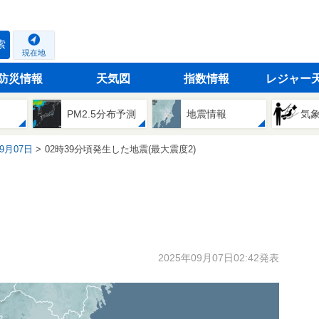
索
現在地
防災情報
天気図
指数情報
レジャー
PM2.5分布予測
地震情報
気
09月07日
02時39分頃発生した地震(最大震度2)
2025年09月07日02:42発表