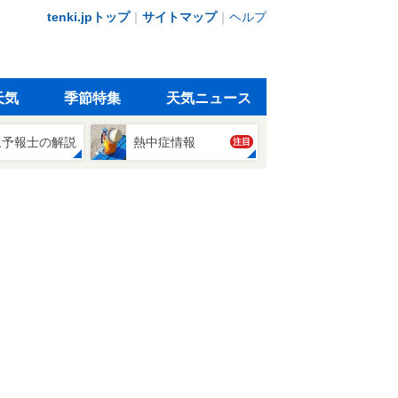
tenki.jpトップ
｜
サイトマップ
｜
ヘルプ
天気
季節特集
天気ニュース
象予報士の解説
熱中症情報
注目