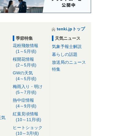
tenki.jpトップ
季節特集
天気ニュース
花粉飛散情報
気象予報士解説
(1～5月頃)
暮らしの話題
桜開花情報
放送局のニュース
(2～5月頃)
特集
GWの天気
(4～5月頃)
梅雨入り・明け
(5～7月頃)
熱中症情報
(4～9月頃)
紅葉見頃情報
天気
(10～11月頃)
ヒートショック
(10～3月頃)