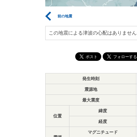
前の地震
この地震による津波の心配はありません
発生時刻
震源地
最大震度
緯度
位置
経度
マグニチュード