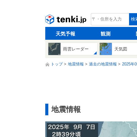
tenki.jp
検
天気予報
観測
雨雲レーダー
天気図
トップ
地震情報
過去の地震情報
2025年
地震情報