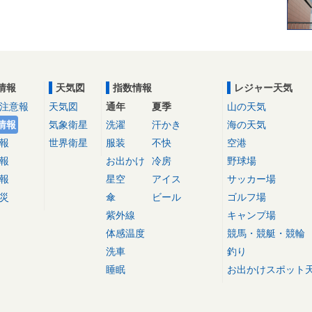
情報
天気図
指数情報
レジャー天気
注意報
天気図
通年
夏季
山の天気
情報
気象衛星
洗濯
汗かき
海の天気
報
世界衛星
服装
不快
空港
報
お出かけ
冷房
野球場
報
星空
アイス
サッカー場
災
傘
ビール
ゴルフ場
紫外線
キャンプ場
体感温度
競馬・競艇・競輪
洗車
釣り
睡眠
お出かけスポット