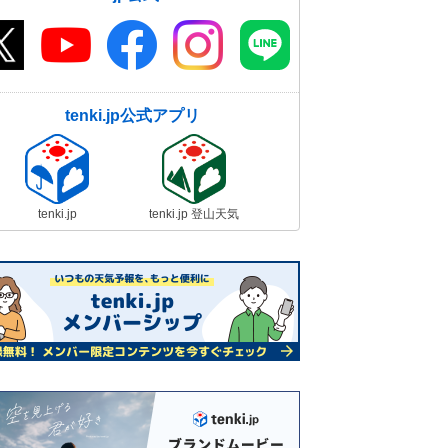
tenki.jp公式アプリ
tenki.jp
tenki.jp 登山天気