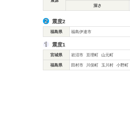
震源
深さ
震度2
福島県
福島伊達市
震度1
宮城県
岩沼市
亘理町
山元町
福島県
田村市
川俣町
玉川村
小野町