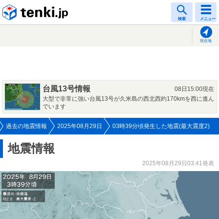
tenki.jp
検索
メニュー
現在地
台風13号情報
08日15:00現在
大型で非常に強い台風13号が久米島の西北西約170kmを西に進ん
でいます
過去の地震情報
2025年08月29日
03時39分頃発生した地震(最大震度2)
地震情報
2025年08月29日03:41発表