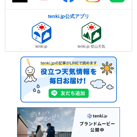
tenki.jp公式アプリ
tenki.jp
tenki.jp 登山天気