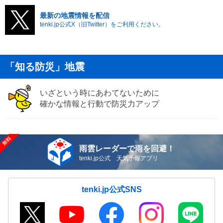
最新の地震情報を配信
tenki.jp公式X（旧Twitter）をご利用ください。
「知る防災」地震
いざという時にあわてないために
確かな情報と行動で防災力アップ
雨雲レーダーで雨を回避！
tenki.jp公式 天気予報アプリ
tenki.jp公式SNS