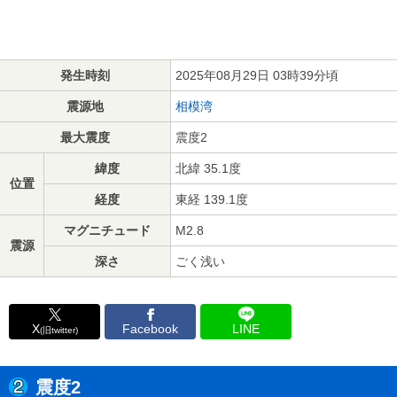
発生時刻
2025年08月29日 03時39分頃
震源地
相模湾
最大震度
震度2
緯度
北緯 35.1度
位置
経度
東経 139.1度
マグニチュード
M2.8
震源
深さ
ごく浅い
X
Facebook
LINE
(旧twitter)
震度2