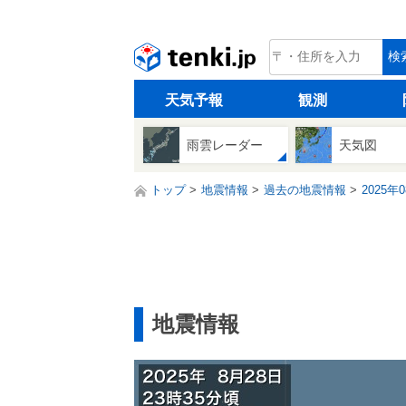
tenki.jp
検
天気予報
観測
雨雲レーダー
天気図
トップ
地震情報
過去の地震情報
2025年
地震情報