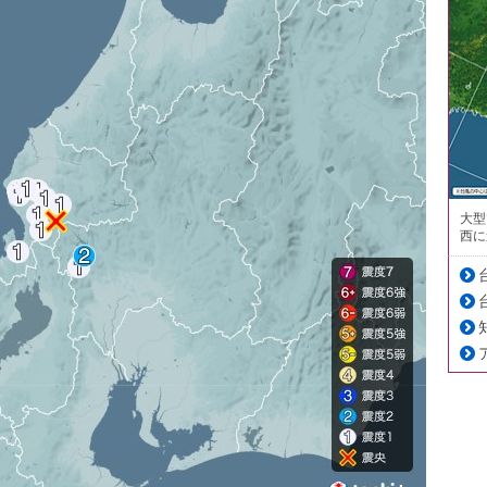
大型
西に