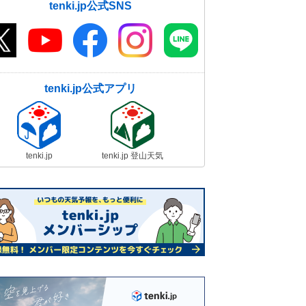
tenki.jp公式SNS
tenki.jp公式アプリ
tenki.jp
tenki.jp 登山天気