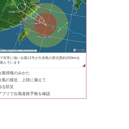
で非常に強い台風13号が久米島の西北西約200kmを
進んでいます
台風情報のみかた
台風の接近、上陸に備えて
知る防災
アプリで台風進路予報を確認