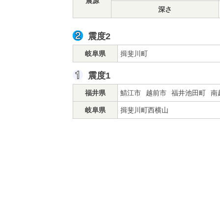
震源
深さ
震度2
岐阜県
揖斐川町
震度1
福井県
鯖江市
越前市
福井池田町
南
岐阜県
揖斐川町西横山