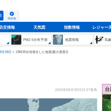
索
現在地
防災情報
天気図
指数情報
レジャー
PM2.5分布予測
地震情報
気
08月28日
23時35分頃発生した地震(最大震度2)
台
2025年08月28日23:37発表