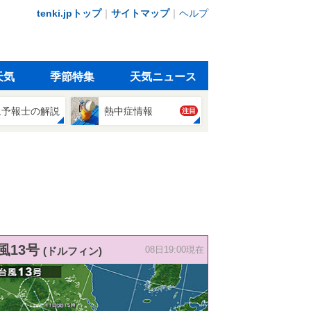
tenki.jpトップ
｜
サイトマップ
｜
ヘルプ
天気
季節特集
天気ニュース
象予報士の解説
熱中症情報
注目
風13号
(ドルフィン)
08日19:00現在