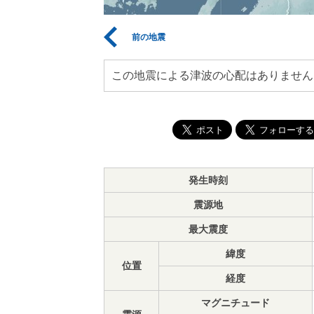
前の地震
この地震による津波の心配はありません
発生時刻
震源地
最大震度
緯度
位置
経度
マグニチュード