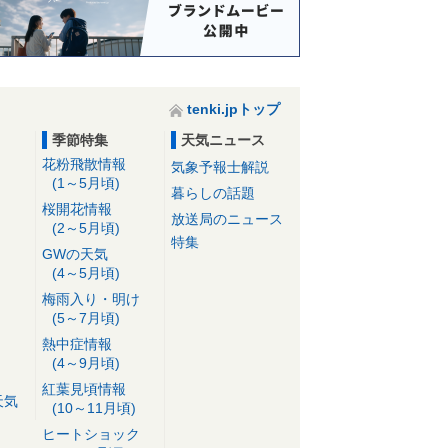
tenki.jpトップ
季節特集
天気ニュース
花粉飛散情報
気象予報士解説
(1～5月頃)
暮らしの話題
桜開花情報
放送局のニュース
(2～5月頃)
特集
GWの天気
(4～5月頃)
梅雨入り・明け
(5～7月頃)
熱中症情報
(4～9月頃)
紅葉見頃情報
天気
(10～11月頃)
ヒートショック