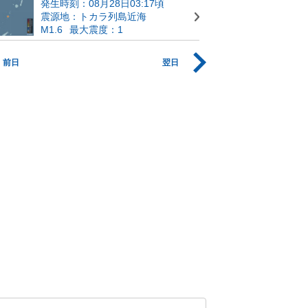
発生時刻：08月28日03:17頃
震源地：トカラ列島近海
M1.6
最大震度：1
前日
翌日