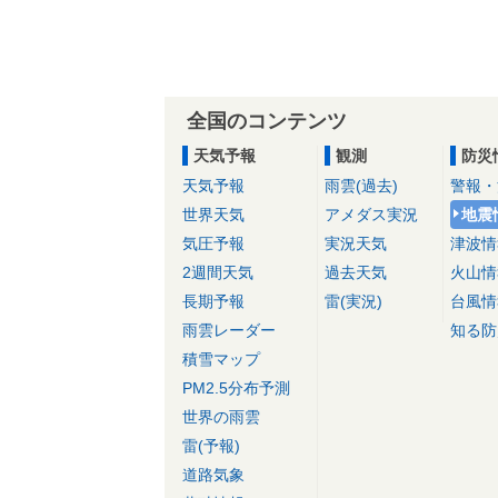
全国のコンテンツ
天気予報
観測
防災
天気予報
雨雲(過去)
警報・
世界天気
アメダス実況
地震
気圧予報
実況天気
津波情
2週間天気
過去天気
火山情
長期予報
雷(実況)
台風情
雨雲レーダー
知る防
積雪マップ
PM2.5分布予測
世界の雨雲
雷(予報)
道路気象