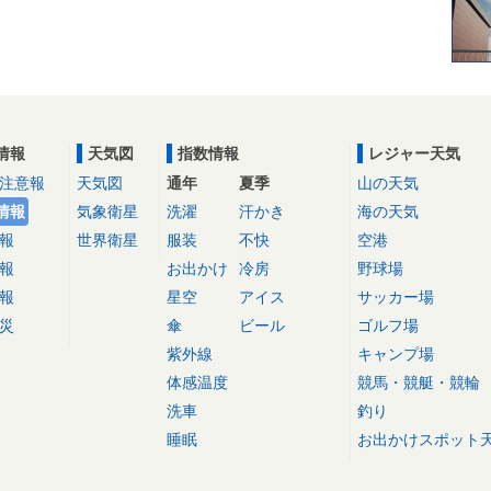
情報
天気図
指数情報
レジャー天気
注意報
天気図
通年
夏季
山の天気
情報
気象衛星
洗濯
汗かき
海の天気
報
世界衛星
服装
不快
空港
報
お出かけ
冷房
野球場
報
星空
アイス
サッカー場
災
傘
ビール
ゴルフ場
紫外線
キャンプ場
体感温度
競馬・競艇・競輪
洗車
釣り
睡眠
お出かけスポット