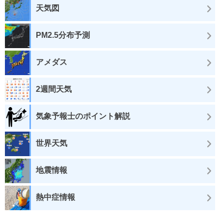
天気図
PM2.5分布予測
アメダス
2週間天気
気象予報士のポイント解説
世界天気
地震情報
熱中症情報