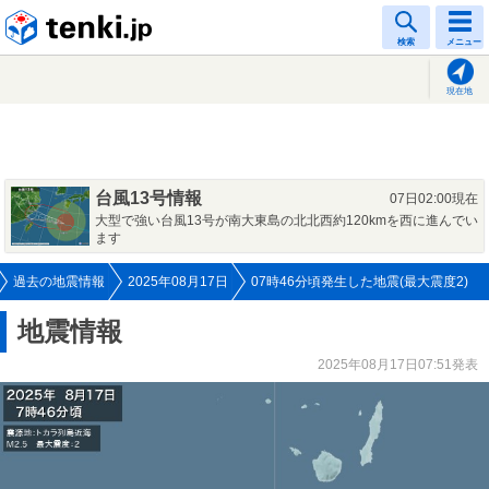
tenki.jp
検索
メニュー
現在地
台風13号情報
07日02:00現在
大型で強い台風13号が南大東島の北北西約120kmを西に進んでい
ます
過去の地震情報
2025年08月17日
07時46分頃発生した地震(最大震度2)
地震情報
2025年08月17日07:51発表