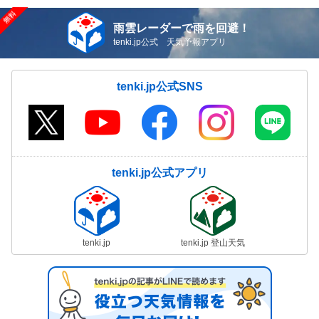
雨雲レーダーで雨を回避！
tenki.jp公式 天気予報アプリ
tenki.jp公式SNS
tenki.jp公式アプリ
tenki.jp
tenki.jp 登山天気