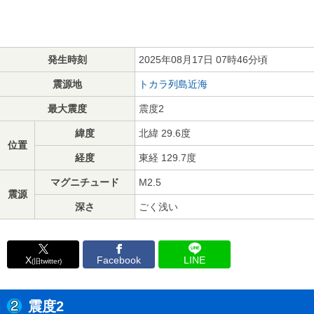
発生時刻
2025年08月17日 07時46分頃
震源地
トカラ列島近海
最大震度
震度2
緯度
北緯 29.6度
位置
経度
東経 129.7度
マグニチュード
M2.5
震源
深さ
ごく浅い
X
Facebook
LINE
(旧twitter)
震度2