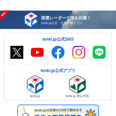
雨雲レーダーで雨を回避！
tenki.jp公式 天気予報アプリ
tenki.jp公式SNS
tenki.jp公式アプリ
tenki.jp
tenki.jp 登山天気