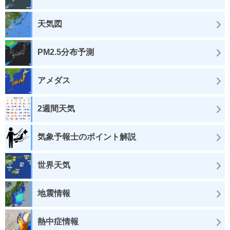
天気図
PM2.5分布予測
アメダス
2週間天気
気象予報士のポイント解説
世界天気
地震情報
熱中症情報