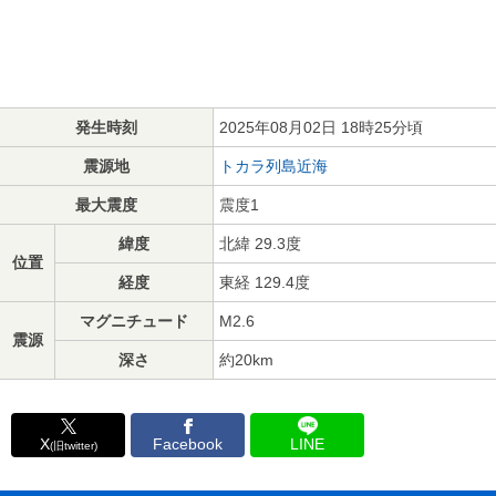
発生時刻
2025年08月02日 18時25分頃
震源地
トカラ列島近海
最大震度
震度1
緯度
北緯 29.3度
位置
経度
東経 129.4度
マグニチュード
M2.6
震源
深さ
約20km
X
Facebook
LINE
(旧twitter)