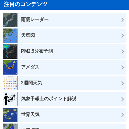
注目のコンテンツ
雨雲レーダー
天気図
PM2.5分布予測
アメダス
2週間天気
気象予報士のポイント解説
世界天気