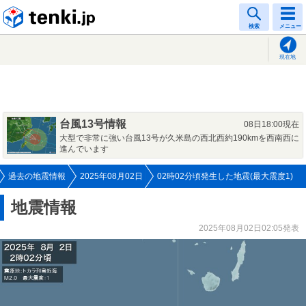
tenki.jp
検索
メニュー
現在地
台風13号情報
08日18:00現在
大型で非常に強い台風13号が久米島の西北西約190kmを西南西に
進んでいます
過去の地震情報
2025年08月02日
02時02分頃発生した地震(最大震度1)
地震情報
2025年08月02日02:05発表