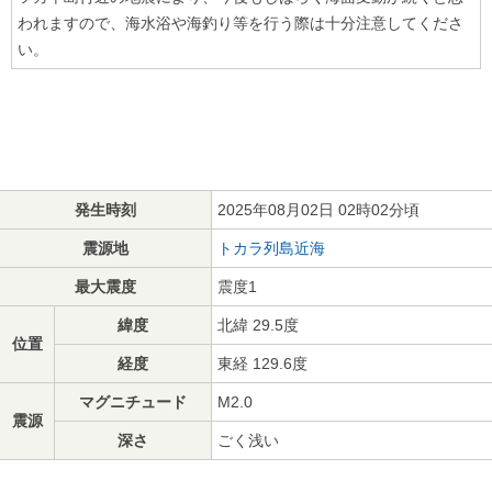
われますので、海水浴や海釣り等を行う際は十分注意してくださ
い。
発生時刻
2025年08月02日 02時02分頃
震源地
トカラ列島近海
最大震度
震度1
緯度
北緯 29.5度
位置
経度
東経 129.6度
マグニチュード
M2.0
震源
深さ
ごく浅い