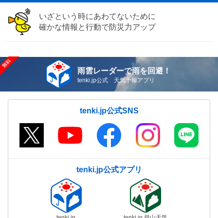
いざという時にあわてないために
確かな情報と行動で防災力アップ
雨雲レーダーで雨を回避！
tenki.jp公式 天気予報アプリ
tenki.jp公式SNS
tenki.jp公式アプリ
tenki.jp
tenki.jp 登山天気