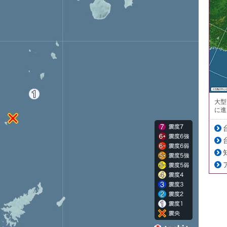
大型
に進