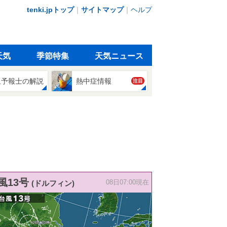
tenki.jpトップ
｜
サイトマップ
｜
ヘルプ
天気
季節特集
天気ニュース
象予報士の解説
熱中症情報
注目
風13号
(ドルフィン)
08日07:00現在