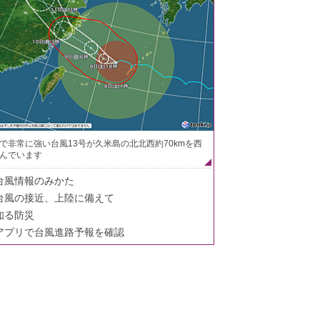
で非常に強い台風13号が久米島の北北西約70kmを西
んでいます
台風情報のみかた
台風の接近、上陸に備えて
知る防災
アプリで台風進路予報を確認