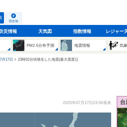
索
現在地
防災情報
天気図
指数情報
レジャー
PM2.5分布予測
地震情報
気
07月17日
23時02分頃発生した地震(最大震度1)
台
2025年07月17日23:06発表