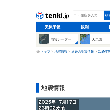
tenki.jp
検
天気予報
観測
雨雲レーダー
天気図
トップ
地震情報
過去の地震情報
2025年
地震情報