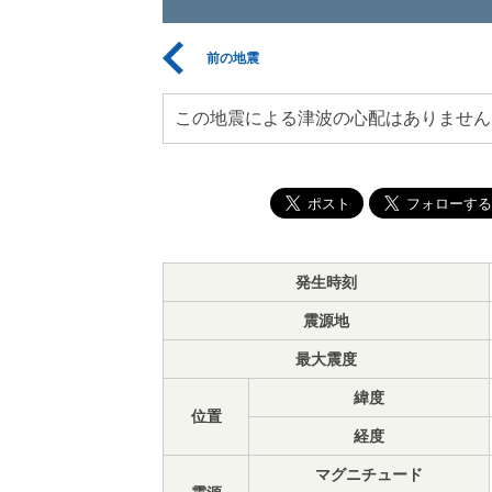
前の地震
この地震による津波の心配はありません
発生時刻
震源地
最大震度
緯度
位置
経度
マグニチュード