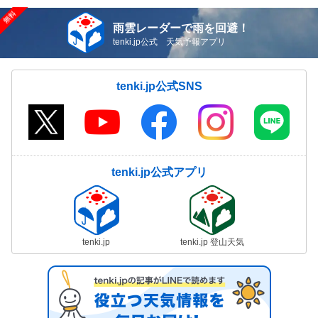
雨雲レーダーで雨を回避！
tenki.jp公式 天気予報アプリ
tenki.jp公式SNS
tenki.jp公式アプリ
tenki.jp
tenki.jp 登山天気