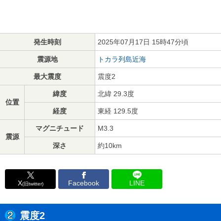
発生時刻
2025年07月17日 15時47分頃
震源地
トカラ列島近海
最大震度
震度2
緯度
北緯 29.3度
位置
経度
東経 129.5度
マグニチュード
M3.3
震源
深さ
約10km
X
Facebook
LINE
(旧twitter)
震度2