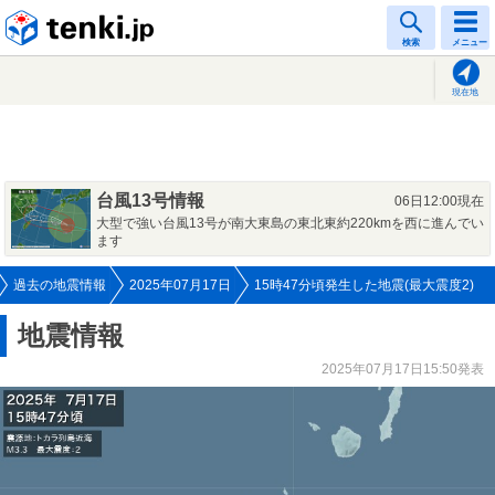
tenki.jp
検索
メニュー
現在地
台風13号情報
06日12:00現在
大型で強い台風13号が南大東島の東北東約220kmを西に進んでい
ます
過去の地震情報
2025年07月17日
15時47分頃発生した地震(最大震度2)
地震情報
2025年07月17日15:50発表