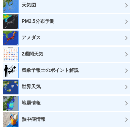
天気図
PM2.5分布予測
アメダス
2週間天気
気象予報士のポイント解説
世界天気
地震情報
熱中症情報