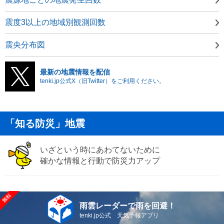
震度3以上の地域別観測回数
震央分布図
最新の地震情報を配信
tenki.jp公式X（旧Twitter）をご利用ください。
「知る防災」地震
いざという時にあわてないために
確かな情報と行動で防災力アップ
雨雲レーダーで雨を回避！
tenki.jp公式 天気予報アプリ