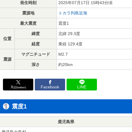
発生時刻
2025年07月17日 15時43分頃
震源地
トカラ列島近海
最大震度
震度1
緯度
北緯 29.3度
位置
経度
東経 129.4度
マグニチュード
M2.7
震源
深さ
約20km
X
Facebook
LINE
(旧twitter)
震度1
鹿児島県
鹿児島十島村