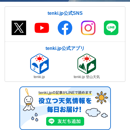
tenki.jp公式SNS
tenki.jp公式アプリ
tenki.jp
tenki.jp 登山天気