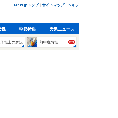
tenki.jpトップ
｜
サイトマップ
｜
ヘルプ
天気
季節特集
天気ニュース
象予報士の解説
熱中症情報
注目