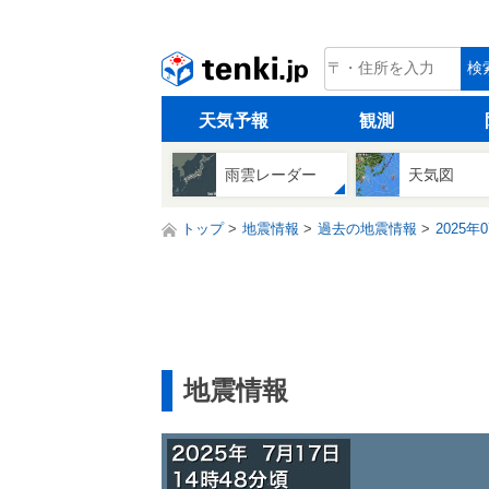
tenki.jp
検
天気予報
観測
雨雲レーダー
天気図
トップ
地震情報
過去の地震情報
2025年
地震情報