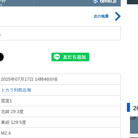
次の地震
。
2025年07月17日 14時48分頃
トカラ列島近海
震度1
2
北緯 29.3度
東経 129.5度
M2.4