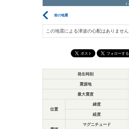
前の地震
この地震による津波の心配はありません
発生時刻
震源地
最大震度
緯度
位置
経度
マグニチュード