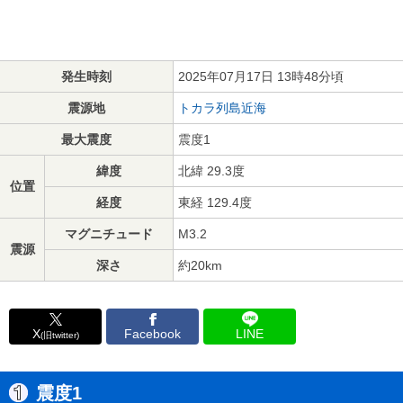
発生時刻
2025年07月17日 13時48分頃
震源地
トカラ列島近海
最大震度
震度1
緯度
北緯 29.3度
位置
経度
東経 129.4度
マグニチュード
M3.2
震源
深さ
約20km
X
Facebook
LINE
(旧twitter)
震度1