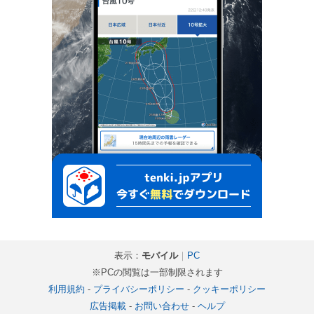
表示：
モバイル
｜
PC
※PCの閲覧は一部制限されます
利用規約
-
プライバシーポリシー
-
クッキーポリシー
広告掲載
-
お問い合わせ
-
ヘルプ