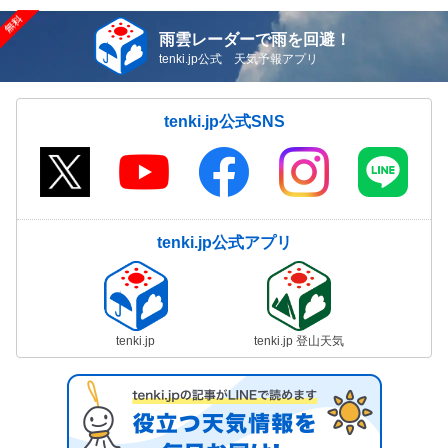
雨雲レーダーで雨を回避！
tenki.jp公式 天気予報アプリ
tenki.jp公式SNS
tenki.jp公式アプリ
tenki.jp
tenki.jp 登山天気