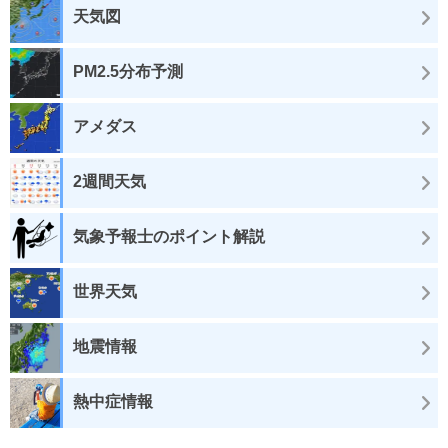
天気図
PM2.5分布予測
アメダス
2週間天気
気象予報士のポイント解説
世界天気
地震情報
熱中症情報