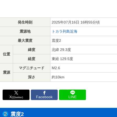
発生時刻
2025年07月16日 16時55分頃
震源地
トカラ列島近海
最大震度
震度2
緯度
北緯 29.3度
位置
経度
東経 129.5度
マグニチュード
M2.6
震源
深さ
約10km
X
Facebook
LINE
(旧twitter)
震度2