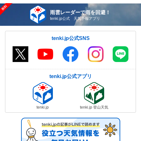
雨雲レーダーで雨を回避！
tenki.jp公式 天気予報アプリ
tenki.jp公式SNS
tenki.jp公式アプリ
tenki.jp
tenki.jp 登山天気