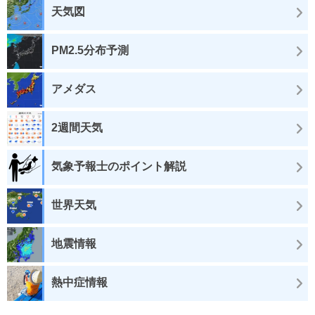
天気図
PM2.5分布予測
アメダス
2週間天気
気象予報士のポイント解説
世界天気
地震情報
熱中症情報