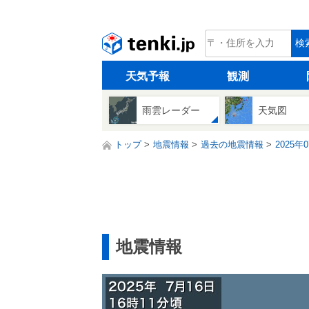
tenki.jp
検
天気予報
観測
雨雲レーダー
天気図
トップ
地震情報
過去の地震情報
2025年
地震情報