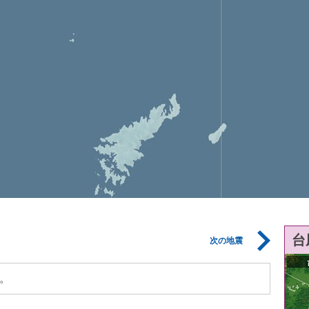
台
次の地震
。