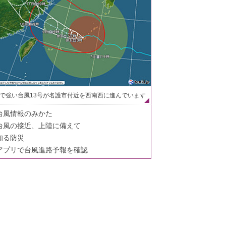
で強い台風13号が名護市付近を西南西に進んでいます
台風情報のみかた
台風の接近、上陸に備えて
知る防災
アプリで台風進路予報を確認