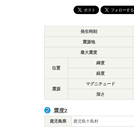
発生時刻
震源地
最大震度
緯度
位置
経度
マグニチュード
震源
深さ
震度2
鹿児島県
鹿児島十島村