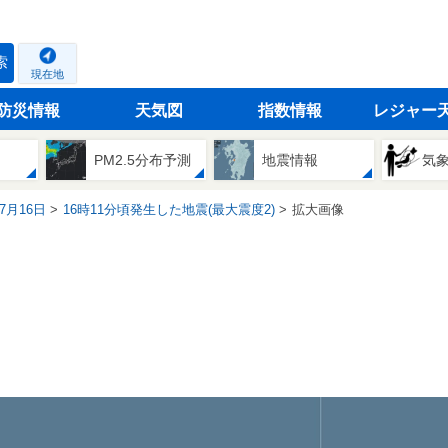
索
現在地
防災情報
天気図
指数情報
レジャー
PM2.5分布予測
地震情報
気
07月16日
16時11分頃発生した地震(最大震度2)
拡大画像