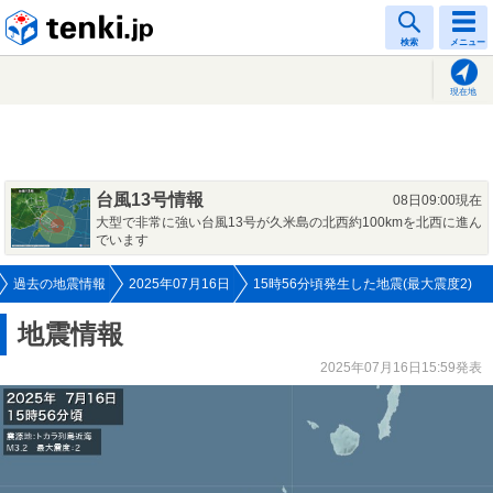
tenki.jp
検索
メニュー
現在地
台風13号情報
08日09:00現在
大型で非常に強い台風13号が久米島の北西約100kmを北西に進ん
でいます
過去の地震情報
2025年07月16日
15時56分頃発生した地震(最大震度2)
地震情報
2025年07月16日15:59発表