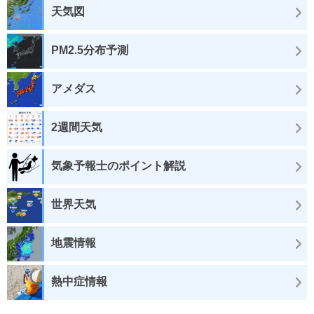
天気図
PM2.5分布予測
アメダス
2週間天気
気象予報士のポイント解説
世界天気
地震情報
熱中症情報