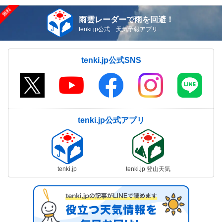
雨雲レーダーで雨を回避！
tenki.jp公式 天気予報アプリ
tenki.jp公式SNS
tenki.jp公式アプリ
tenki.jp
tenki.jp 登山天気