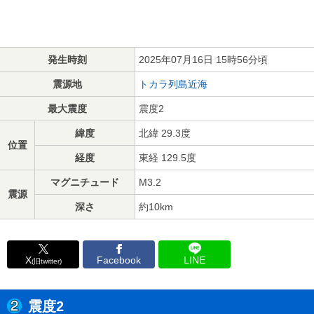
発生時刻
2025年07月16日 15時56分頃
震源地
トカラ列島近海
最大震度
震度2
緯度
北緯 29.3度
位置
経度
東経 129.5度
マグニチュード
M3.2
震源
深さ
約10km
X
Facebook
LINE
(旧twitter)
震度2