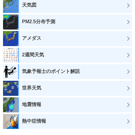
天気図
PM2.5分布予測
アメダス
2週間天気
気象予報士のポイント解説
世界天気
地震情報
熱中症情報