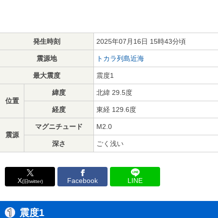
発生時刻
2025年07月16日 15時43分頃
震源地
トカラ列島近海
最大震度
震度1
緯度
北緯 29.5度
位置
経度
東経 129.6度
マグニチュード
M2.0
震源
深さ
ごく浅い
X
Facebook
LINE
(旧twitter)
震度1