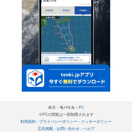
表示：
モバイル
｜
PC
※PCの閲覧は一部制限されます
利用規約
-
プライバシーポリシー
-
クッキーポリシー
広告掲載
-
お問い合わせ
-
ヘルプ