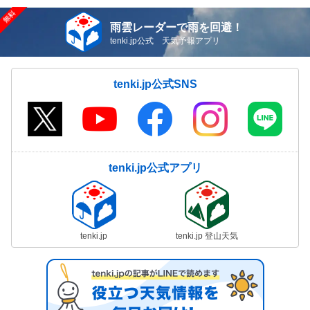
雨雲レーダーで雨を回避！
tenki.jp公式 天気予報アプリ
tenki.jp公式SNS
tenki.jp公式アプリ
tenki.jp
tenki.jp 登山天気