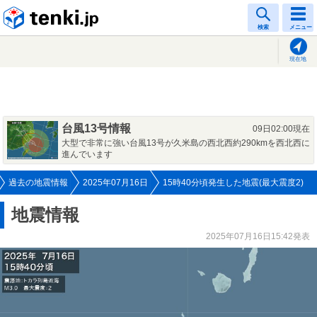
tenki.jp
検索
メニュー
現在地
台風13号情報
09日02:00現在
大型で非常に強い台風13号が久米島の西北西約290kmを西北西に
進んでいます
過去の地震情報
2025年07月16日
15時40分頃発生した地震(最大震度2)
地震情報
2025年07月16日15:42発表