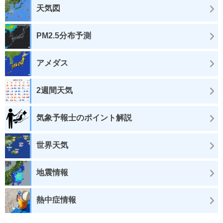
天気図
PM2.5分布予測
アメダス
2週間天気
気象予報士のポイント解説
世界天気
地震情報
熱中症情報