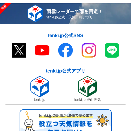
雨雲レーダーで雨を回避！
tenki.jp公式 天気予報アプリ
tenki.jp公式SNS
tenki.jp公式アプリ
tenki.jp
tenki.jp 登山天気