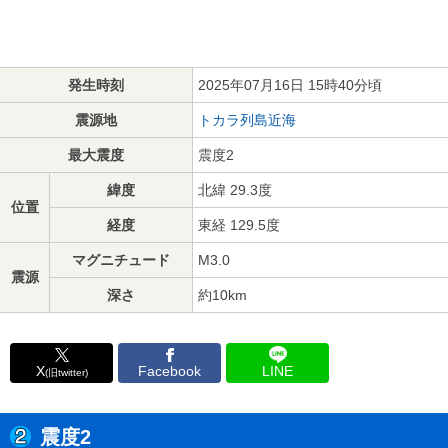
発生時刻
2025年07月16日 15時40分頃
震源地
トカラ列島近海
最大震度
震度2
緯度
北緯 29.3度
位置
経度
東経 129.5度
マグニチュード
M3.0
震源
深さ
約10km
X
Facebook
LINE
(旧twitter)
震度2