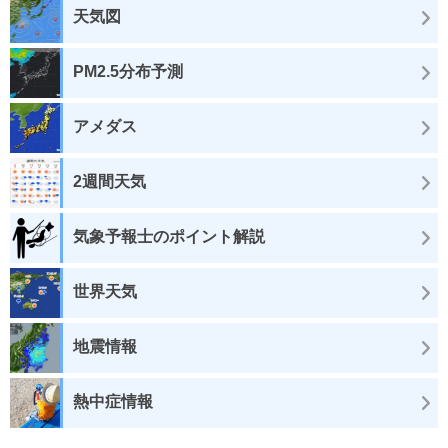
天気図
PM2.5分布予測
アメダス
2週間天気
気象予報士のポイント解説
世界天気
地震情報
熱中症情報