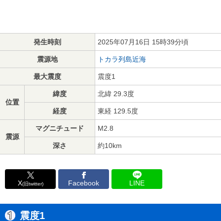
発生時刻
2025年07月16日 15時39分頃
震源地
トカラ列島近海
最大震度
震度1
緯度
北緯 29.3度
位置
経度
東経 129.5度
マグニチュード
M2.8
震源
深さ
約10km
X
Facebook
LINE
(旧twitter)
震度1