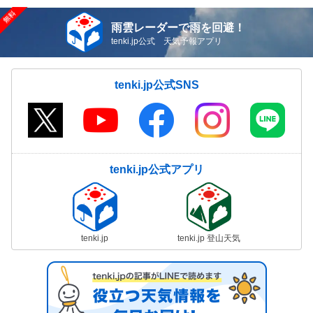
雨雲レーダーで雨を回避！
tenki.jp公式 天気予報アプリ
tenki.jp公式SNS
tenki.jp公式アプリ
tenki.jp
tenki.jp 登山天気