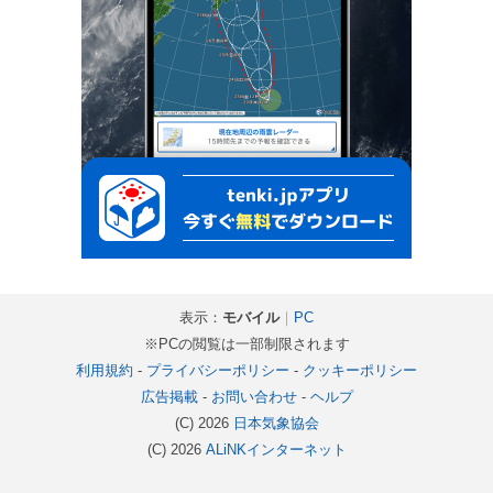
表示：
モバイル
｜
PC
※PCの閲覧は一部制限されます
利用規約
-
プライバシーポリシー
-
クッキーポリシー
広告掲載
-
お問い合わせ
-
ヘルプ
(C) 2026
日本気象協会
(C) 2026
ALiNKインターネット