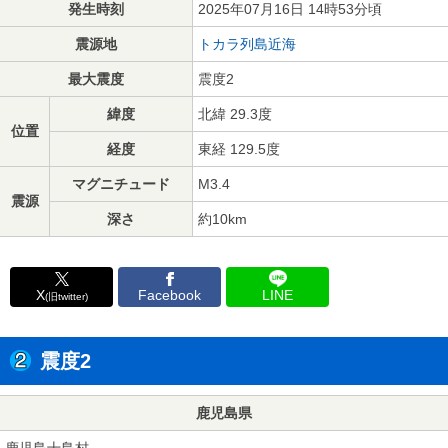
発生時刻
2025年07月16日 14時53分頃
震源地
トカラ列島近海
最大震度
震度2
緯度
北緯 29.3度
位置
経度
東経 129.5度
マグニチュード
M3.4
震源
深さ
約10km
X
Facebook
LINE
(旧twitter)
震度2
鹿児島県
鹿児島十島村