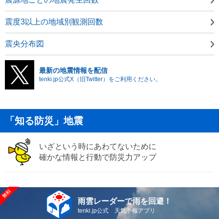
震度3以上の地域別観測回数
震央分布図
最新の地震情報を配信
tenki.jp公式X（旧Twitter）をご利用ください。
「知る防災」地震
いざという時にあわてないために
確かな情報と行動で防災力アップ
雨雲レーダーで雨を回避！
tenki.jp公式 天気予報アプリ