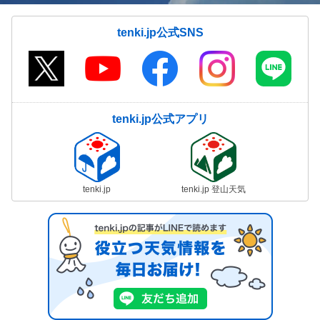
tenki.jp公式SNS
tenki.jp公式アプリ
tenki.jp
tenki.jp 登山天気