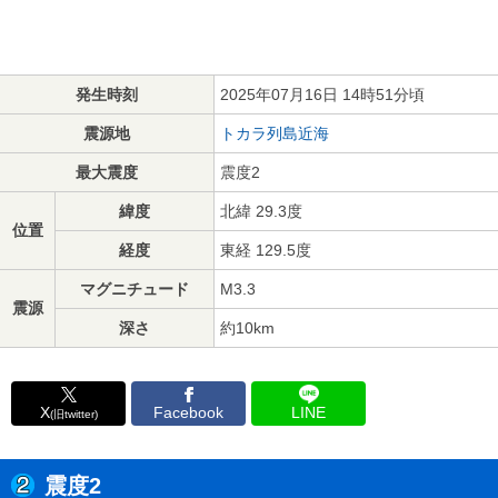
発生時刻
2025年07月16日 14時51分頃
震源地
トカラ列島近海
最大震度
震度2
緯度
北緯 29.3度
位置
経度
東経 129.5度
マグニチュード
M3.3
震源
深さ
約10km
X
Facebook
LINE
(旧twitter)
震度2