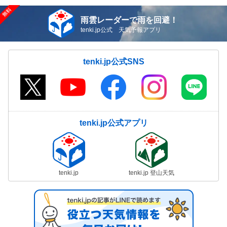
雨雲レーダーで雨を回避！
tenki.jp公式 天気予報アプリ
tenki.jp公式SNS
tenki.jp公式アプリ
tenki.jp
tenki.jp 登山天気