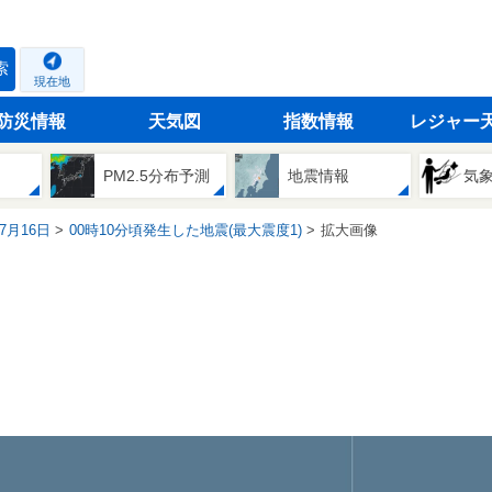
索
現在地
防災情報
天気図
指数情報
レジャー
PM2.5分布予測
地震情報
気
07月16日
00時10分頃発生した地震(最大震度1)
拡大画像