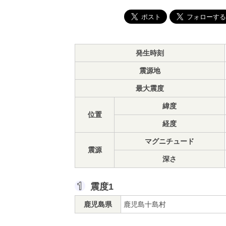
発生時刻
震源地
最大震度
緯度
位置
経度
マグニチュード
震源
深さ
震度1
鹿児島県
鹿児島十島村