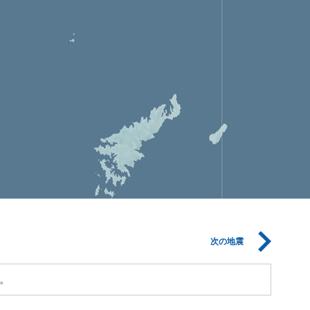
次の地震
。