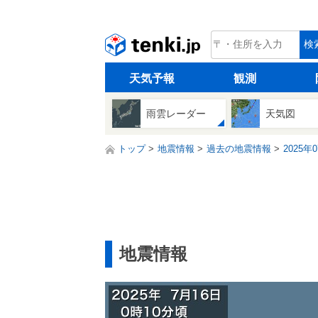
tenki.jp
検
天気予報
観測
雨雲レーダー
天気図
トップ
地震情報
過去の地震情報
2025年
地震情報