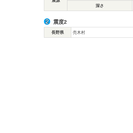
震源
深さ
震度2
長野県
売木村