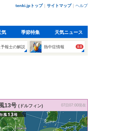
tenki.jpトップ
｜
サイトマップ
｜
ヘルプ
天気
季節特集
天気ニュース
象予報士の解説
熱中症情報
注目
風13号
(ドルフィン)
07日07:00現在