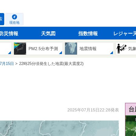
索
現在地
防災情報
天気図
指数情報
レジャー
PM2.5分布予測
地震情報
気
07月15日
22時25分頃発生した地震(最大震度2)
台
2025年07月15日22:28発表