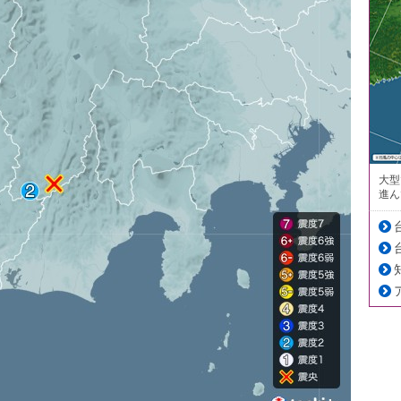
大型
進ん