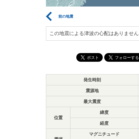
前の地震
この地震による津波の心配はありません
発生時刻
震源地
最大震度
緯度
位置
経度
マグニチュード