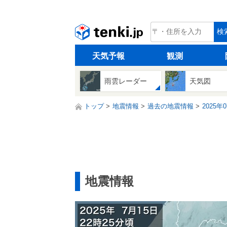
tenki.jp
検
天気予報
観測
雨雲レーダー
天気図
トップ
地震情報
過去の地震情報
2025年
地震情報