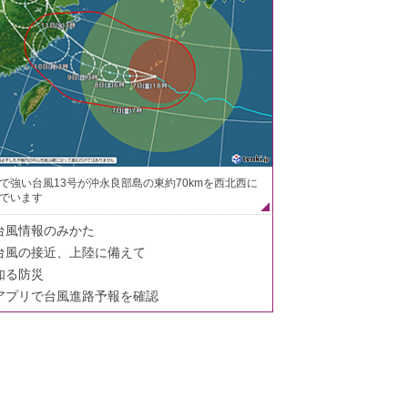
で強い台風13号が沖永良部島の東約70kmを西北西に
でいます
台風情報のみかた
台風の接近、上陸に備えて
知る防災
アプリで台風進路予報を確認