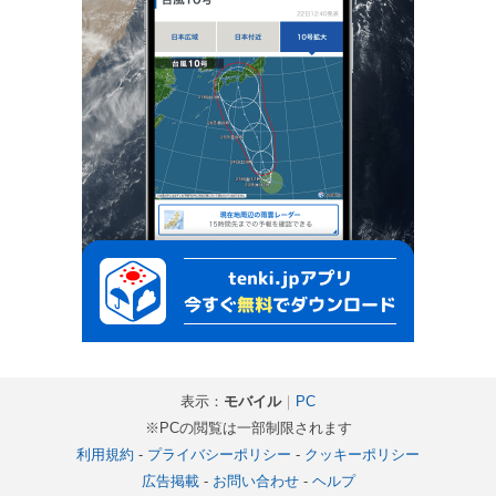
表示：
モバイル
｜
PC
※PCの閲覧は一部制限されます
利用規約
-
プライバシーポリシー
-
クッキーポリシー
広告掲載
-
お問い合わせ
-
ヘルプ