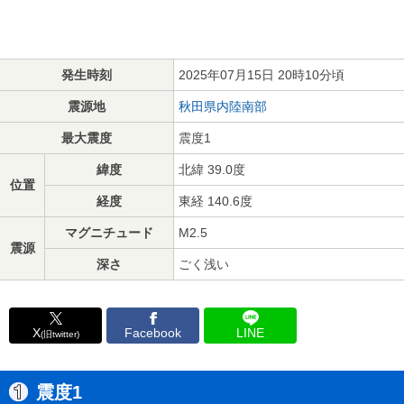
発生時刻
2025年07月15日 20時10分頃
震源地
秋田県内陸南部
最大震度
震度1
緯度
北緯 39.0度
位置
経度
東経 140.6度
マグニチュード
M2.5
震源
深さ
ごく浅い
X
Facebook
LINE
(旧twitter)
震度1