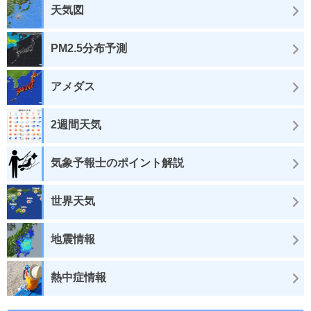
天気図
PM2.5分布予測
アメダス
2週間天気
気象予報士のポイント解説
世界天気
地震情報
熱中症情報