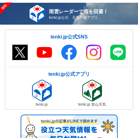
雨雲レーダーで雨を回避！
tenki.jp公式 天気予報アプリ
tenki.jp公式SNS
tenki.jp公式アプリ
tenki.jp
tenki.jp 登山天気