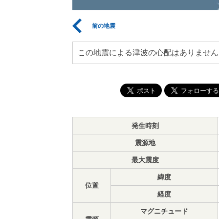
前の地震
この地震による津波の心配はありません
発生時刻
震源地
最大震度
緯度
位置
経度
マグニチュード