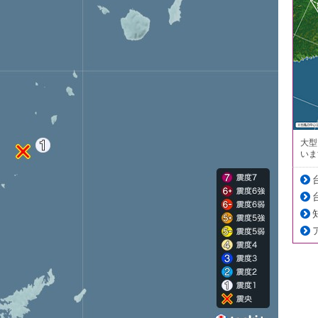
大型
いま