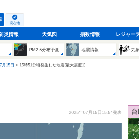
索
現在地
防災情報
天気図
指数情報
レジャー
PM2.5分布予測
地震情報
気
07月15日
15時51分頃発生した地震(最大震度1)
台
2025年07月15日15:54発表