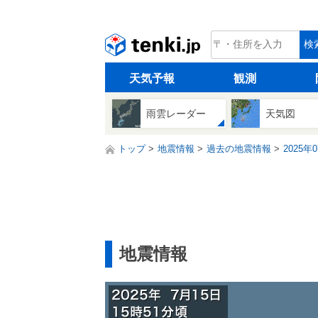
tenki.jp
検
天気予報
観測
雨雲レーダー
天気図
トップ
地震情報
過去の地震情報
2025年
地震情報