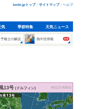
tenki.jpトップ
｜
サイトマップ
｜
ヘルプ
天気
季節特集
天気ニュース
象予報士の解説
熱中症情報
注目
風13号
(ドルフィン)
06日23:00現在