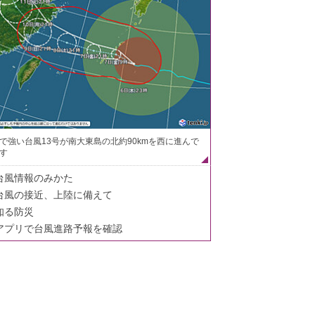
で強い台風13号が南大東島の北約90kmを西に進んで
す
台風情報のみかた
台風の接近、上陸に備えて
知る防災
アプリで台風進路予報を確認