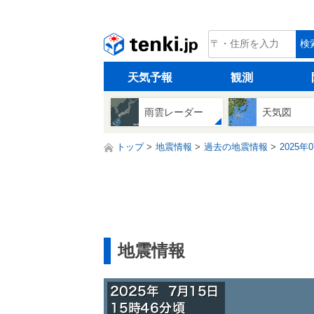
tenki.jp
検
天気予報
観測
雨雲レーダー
天気図
トップ
地震情報
過去の地震情報
2025年
地震情報