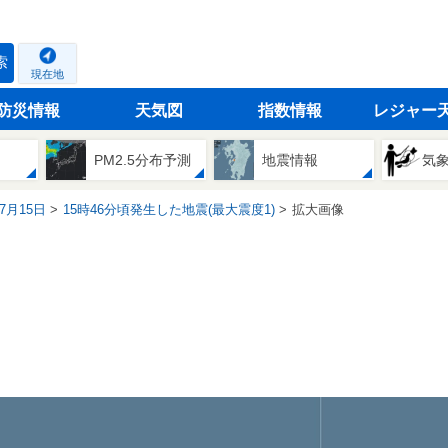
索
現在地
防災情報
天気図
指数情報
レジャー
PM2.5分布予測
地震情報
気
07月15日
15時46分頃発生した地震(最大震度1)
拡大画像