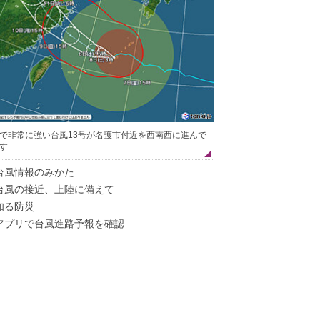
で非常に強い台風13号が名護市付近を西南西に進んで
す
台風情報のみかた
台風の接近、上陸に備えて
知る防災
アプリで台風進路予報を確認