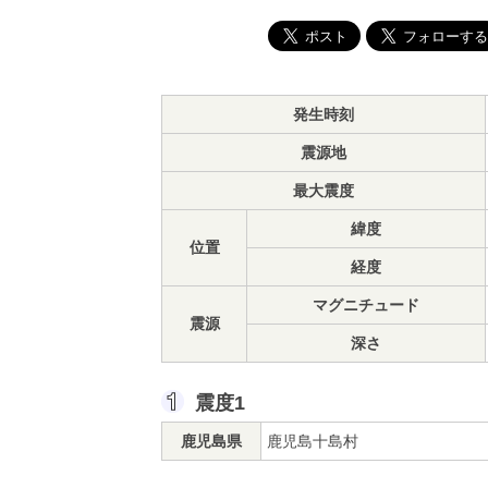
発生時刻
震源地
最大震度
緯度
位置
経度
マグニチュード
震源
深さ
震度1
鹿児島県
鹿児島十島村