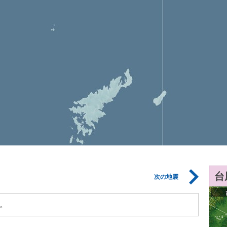
台
次の地震
。