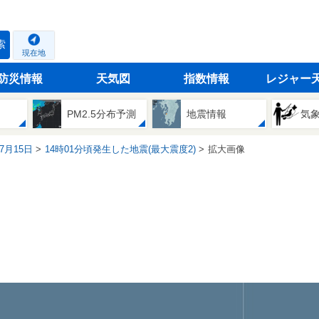
索
現在地
防災情報
天気図
指数情報
レジャー
PM2.5分布予測
地震情報
気
07月15日
14時01分頃発生した地震(最大震度2)
拡大画像