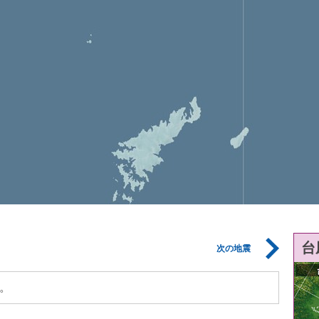
台
次の地震
。