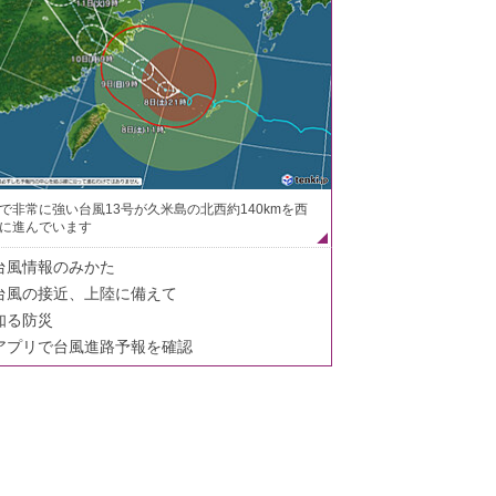
で非常に強い台風13号が久米島の北西約140kmを西
に進んでいます
台風情報のみかた
台風の接近、上陸に備えて
知る防災
アプリで台風進路予報を確認