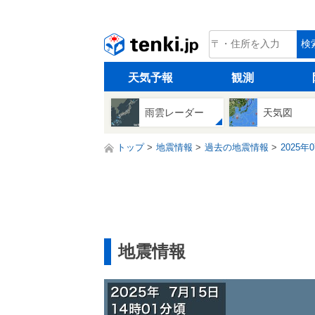
tenki.jp
検
天気予報
観測
雨雲レーダー
天気図
トップ
地震情報
過去の地震情報
2025年
地震情報