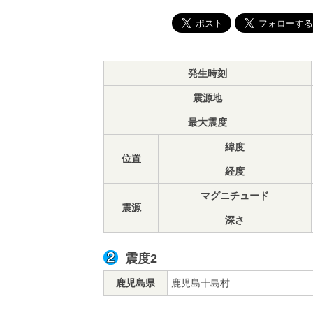
発生時刻
震源地
最大震度
緯度
位置
経度
マグニチュード
震源
深さ
震度2
鹿児島県
鹿児島十島村