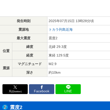
発生時刻
2025年07月15日 13時28分頃
震源地
トカラ列島近海
最大震度
震度2
緯度
北緯 29.3度
位置
経度
東経 129.5度
マグニチュード
M2.9
震源
深さ
約10km
X
Facebook
LINE
(旧twitter)
震度2