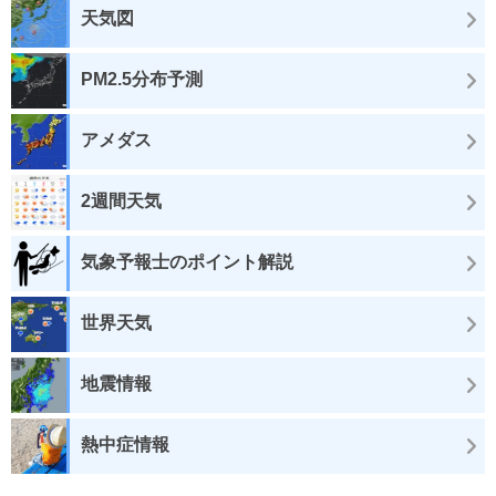
天気図
PM2.5分布予測
アメダス
2週間天気
気象予報士のポイント解説
世界天気
地震情報
熱中症情報