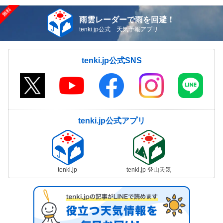
雨雲レーダーで雨を回避！
tenki.jp公式 天気予報アプリ
tenki.jp公式SNS
tenki.jp公式アプリ
tenki.jp
tenki.jp 登山天気