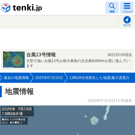
tenki.jp
検索
メニュー
現在地
台風13号情報
06日20:00現在
大型で強い台風13号が南大東島の北北東約90kmを西に進んでい
ます
過去の地震情報
2025年07月15日
13時28分頃発生した地震(最大震度2)
地震情報
2025年07月15日13:30発表