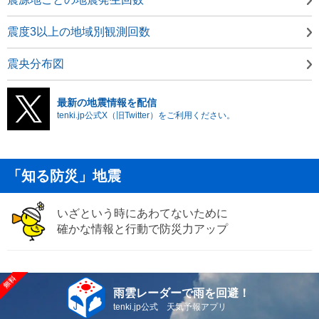
震度3以上の地域別観測回数
震央分布図
最新の地震情報を配信
tenki.jp公式X（旧Twitter）をご利用ください。
「知る防災」地震
いざという時にあわてないために
確かな情報と行動で防災力アップ
雨雲レーダーで雨を回避！
tenki.jp公式 天気予報アプリ