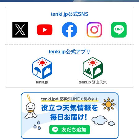
tenki.jp公式SNS
tenki.jp公式アプリ
tenki.jp
tenki.jp 登山天気