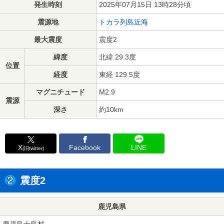
発生時刻
2025年07月15日 13時28分頃
震源地
トカラ列島近海
最大震度
震度2
緯度
北緯 29.3度
位置
経度
東経 129.5度
マグニチュード
M2.9
震源
深さ
約10km
X
Facebook
LINE
(旧twitter)
震度2
鹿児島県
鹿児島十島村